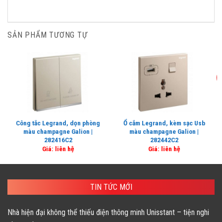
SẢN PHẨM TƯƠNG TỰ
Công tắc Legrand, dọn phòng
Ổ cắm Legrand, kèm sạc Usb
màu champagne Galion |
màu champagne Galion |
282416C2
282442C2
Giá: liên hệ
Giá: liên hệ
TIN TỨC MỚI
Nhà hiện đại không thể thiếu điện thông minh Unisstant – tiện nghi