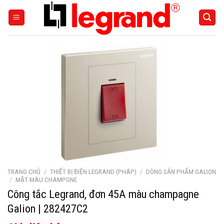
Skip
to
content
TRANG CHỦ
/
THIẾT BỊ ĐIỆN LEGRAND (PHÁP)
/
DÒNG SẢN PHẨM GALION
/
MẶT MÀU CHAMPGNE
Công tắc Legrand, đơn 45A màu champagne
Galion | 282427C2