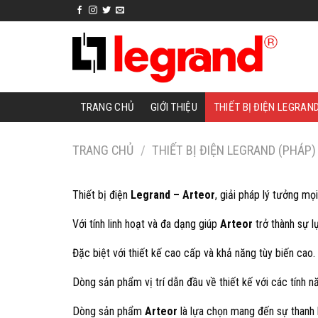
Skip
to
content
TRANG CHỦ
GIỚI THIỆU
THIẾT BỊ ĐIỆN LEGRAN
TRANG CHỦ
/
THIẾT BỊ ĐIỆN LEGRAND (PHÁP)
Thiết bị điện
Legrand – Arteor
, giải pháp lý tưởng mọi
Với tính linh hoạt và đa dạng giúp
Arteor
trở thành sự l
Đặc biệt với thiết kế cao cấp và khả năng tùy biến cao.
Dòng sản phẩm vị trí dẫn đầu về thiết kế với các tính 
Dòng sản phẩm
Arteor
là lựa chọn mang đến sự thanh 