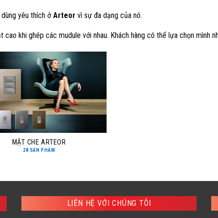
 dùng yêu thích ở
Arteor
vì sự đa dạng của nó.
ạt cao khi ghép các mudule với nhau. Khách hàng có thể lựa chọn mình nh
MẶT CHE ARTEOR
28 SẢN PHẨM
LIÊN HỆ VỚI CHÚNG TÔI