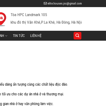
elite.houses.jsc@gmail.com
Tòa HPC Landmark 105
khu đô thị Văn Khê,P.La Khê, Hà Đông, Hà Nội
INH
TIN TỨC
LIÊN HỆ
iểu dáng ấn tượng cùng các chất liệu độc đáo.
m tối ưu cho các dự án nhà ở và thương mại.
g gian nhà ở hay văn phòng làm việc.