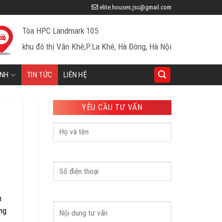
elite.houses.jsc@gmail.com
Tòa HPC Landmark 105
khu đô thị Văn Khê,P.La Khê, Hà Đông, Hà Nội
INH
TIN TỨC
LIÊN HỆ
YÊU CẦU TƯ VẤN
n
ưng