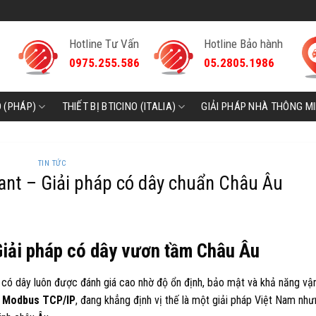
Hotline Tư Vấn
Hotline Bảo hành
0975.255.586
05.2805.1986
D (PHÁP)
THIẾT BỊ BTICINO (ITALIA)
GIẢI PHÁP NHÀ THÔNG M
TIN TỨC
ant – Giải pháp có dây chuẩn Châu Âu
Giải pháp có dây vươn tầm Châu Âu
có dây luôn được đánh giá cao nhờ độ ổn định, bảo mật và khả năng vậ
g
Modbus TCP/IP
, đang khẳng định vị thế là một giải pháp Việt Nam nh