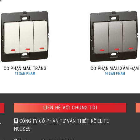
CƠ PHẬN MÀU TRẮNG
CƠ PHẬN MÀU XÁM ĐẬM
13 SẢN PHẨM
14 SẢN PHẨM
LIÊN HỆ VỚI CHÚNG TÔI
CÔNG TY CỔ PHẦN TƯ VẤN THIẾT KẾ ELITE
–
HOUSES