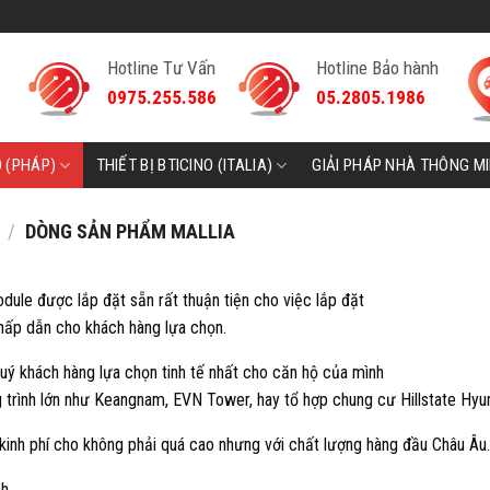
Hotline Tư Vấn
Hotline Bảo hành
0975.255.586
05.2805.1986
D (PHÁP)
THIẾT BỊ BTICINO (ITALIA)
GIẢI PHÁP NHÀ THÔNG M
/
DÒNG SẢN PHẨM MALLIA
ule được lắp đặt sẵn rất thuận tiện cho việc lắp đặt
hấp dẫn cho khách hàng lựa chọn.
ý khách hàng lựa chọn tinh tế nhất cho căn hộ của mình
trình lớn như Keangnam, EVN Tower, hay tổ hợp chung cư Hillstate Hyu
kinh phí cho không phải quá cao nhưng với chất lượng hàng đầu Châu Âu.
nh