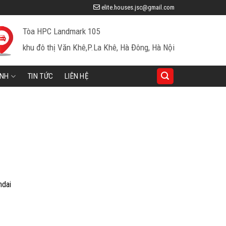
elite.houses.jsc@gmail.com
Tòa HPC Landmark 105
khu đô thị Văn Khê,P.La Khê, Hà Đông, Hà Nội
INH
TIN TỨC
LIÊN HỆ
ndai