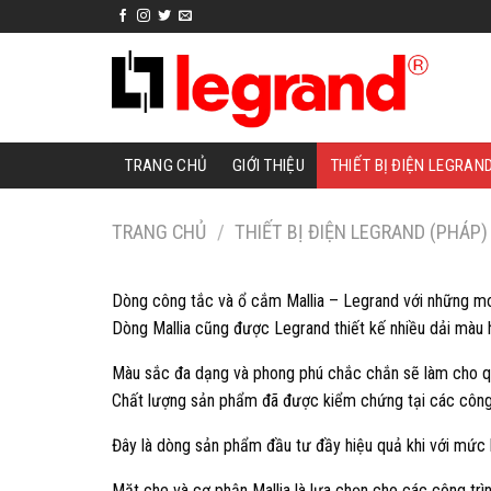
Skip
to
content
TRANG CHỦ
GIỚI THIỆU
THIẾT BỊ ĐIỆN LEGRAN
TRANG CHỦ
/
THIẾT BỊ ĐIỆN LEGRAND (PHÁP)
Dòng công tắc và ổ cắm Mallia – Legrand với những mod
Dòng Mallia cũng được Legrand thiết kế nhiều dải màu 
Màu sắc đa dạng và phong phú chắc chắn sẽ làm cho qu
Chất lượng sản phẩm đã được kiểm chứng tại các công 
Đây là dòng sản phẩm đầu tư đầy hiệu quả khi với mức 
Mặt che và cơ phận Mallia là lựa chọn cho các công trì