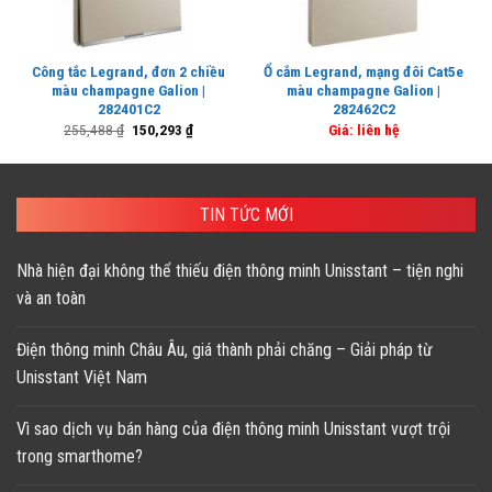
Công tắc Legrand, đơn 2 chiều
Ổ cắm Legrand, mạng đôi Cat5e
màu champagne Galion |
màu champagne Galion |
282401C2
282462C2
Giá
Giá
255,488
₫
150,293
₫
Giá: liên hệ
gốc
hiện
là:
tại
255,488 ₫.
là:
150,293 ₫.
TIN TỨC MỚI
Nhà hiện đại không thể thiếu điện thông minh Unisstant – tiện nghi
và an toàn
Điện thông minh Châu Âu, giá thành phải chăng – Giải pháp từ
Unisstant Việt Nam
Vì sao dịch vụ bán hàng của điện thông minh Unisstant vượt trội
trong smarthome?