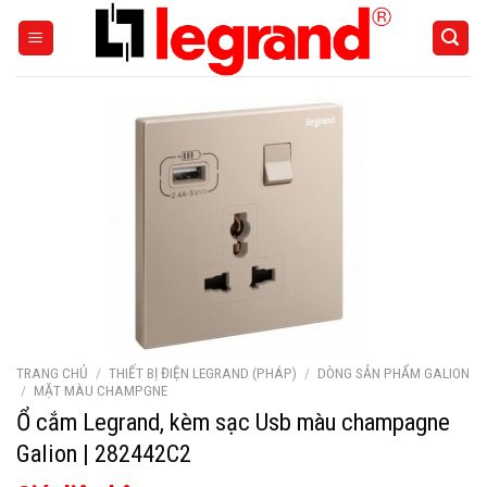
Skip
to
content
TRANG CHỦ
/
THIẾT BỊ ĐIỆN LEGRAND (PHÁP)
/
DÒNG SẢN PHẨM GALION
/
MẶT MÀU CHAMPGNE
Ổ cắm Legrand, kèm sạc Usb màu champagne
Galion | 282442C2