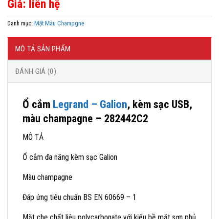
Giá: liên hệ
Danh mục:
Mặt Màu Champgne
MÔ TẢ SẢN PHẨM
ĐÁNH GIÁ (0)
Ổ cắm
Legrand – Galion
, kèm sạc USB,
màu champagne – 282442C2
MÔ TẢ
Ổ cắm đa năng kèm sạc Galion
Màu champagne
Đáp ứng tiêu chuẩn BS EN 60669 – 1
Mặt che chất liệu polycarbonate với kiểu bề mặt sơn phủ