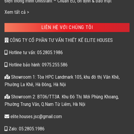
Điện thông minh Unisstant – Chuẩn EU, ổn định & bảo mật
Xem tất cả >
LIÊN HỆ VỚI CHÚNG TÔI
CÔNG TY CỔ PHẦN TƯ VẤN THIẾT KẾ ELITE HOUSES
Hotline tư vấn: 05.2805.1986
Hotline bảo hành: 0975.255.586
Showroom 1: Tòa HPC Landmark 105, khu đô thị Văn Khê,
Phường La Khê, Hà Đông, Hà Nội
Showroom 2: BT06/TT3A. Khu Đô Thị Mới Phùng Khoang,
Phường Trung Văn, Q.Nam Từ Liêm, Hà Nội
elite.houses.jsc@gmail.com
Zalo: 05.2805.1986