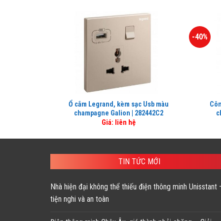
-40%
Ổ cắm Legrand, kèm sạc Usb màu
Côn
champagne Galion | 282442C2
c
Giá: liên hệ
TIN TỨC MỚI
Nhà hiện đại không thể thiếu điện thông minh Unisstant 
tiện nghi và an toàn