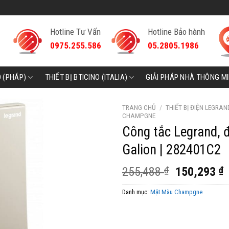
Hotline Tư Vấn
Hotline Bảo hành
0975.255.586
05.2805.1986
D (PHÁP)
THIẾT BỊ BTICINO (ITALIA)
GIẢI PHÁP NHÀ THÔNG M
TRANG CHỦ
/
THIẾT BỊ ĐIỆN LEGRAN
CHAMPGNE
Công tắc Legrand,
Galion | 282401C2
Giá
G
255,488
₫
150,293
₫
gốc
h
Danh mục:
Mặt Màu Champgne
là:
t
255,488 ₫.
l
1