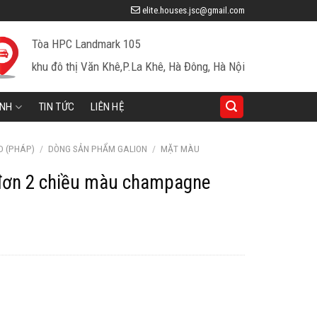
elite.houses.jsc@gmail.com
Tòa HPC Landmark 105
khu đô thị Văn Khê,P.La Khê, Hà Đông, Hà Nội
INH
TIN TỨC
LIÊN HỆ
D (PHÁP)
/
DÒNG SẢN PHẨM GALION
/
MẶT MÀU
 đơn 2 chiều màu champagne
iá
iện
ại
à:
50,293 ₫.