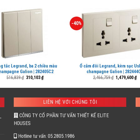
-40%
g tắc Legrand, ba 2 chiều màu
Ổ cắm đôi Legrand, kèm sạc Us
hampagne Galion | 282405C2
champagne Galion | 282444
Giá
Giá
Giá
G
516,839
₫
310,103
₫
2,466,759
₫
1,479,600
₫
gốc
hiện
gốc
h
là:
tại
là:
tạ
516,839 ₫.
là:
2,466,759 ₫.
là
310,103 ₫.
1,
LIÊN HỆ VỚI CHÚNG TÔI
CÔNG TY CỔ PHẦN TƯ VẤN THIẾT KẾ ELITE
–
HOUSES
Hotline tư vấn: 05.2805.1986