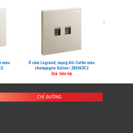
-40%
b màu
Ổ cắm Legrand, mạng đôi Cat6e màu
Công tắc 
C2
champagne Galion | 282463C2
champa
iá
Giá: liên hệ
3
iện
i
:
479,600 ₫.
CHỈ ĐƯỜNG