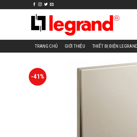
Skip
to
content
TRANG CHỦ
GIỚI THIỆU
THIẾT BỊ ĐIỆN LEGRAN
-41%