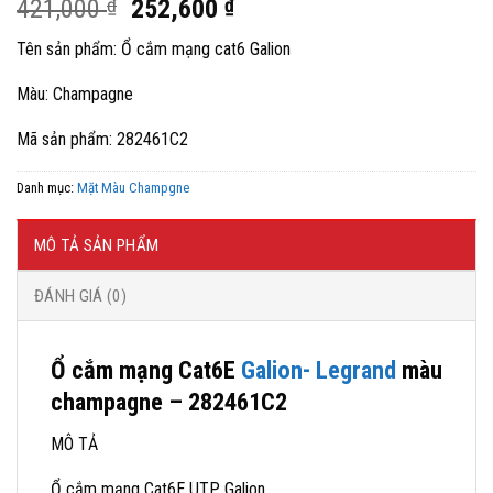
Giá
Giá
421,000
₫
252,600
₫
gốc
hiện
Tên sản phẩm: Ổ cắm mạng cat6 Galion
là:
tại
421,000 ₫.
là:
Màu: Champagne
252,600 ₫.
Mã sản phẩm: 282461C2
Danh mục:
Mặt Màu Champgne
MÔ TẢ SẢN PHẨM
ĐÁNH GIÁ (0)
Ổ cắm mạng Cat6E
Galion- Legrand
màu
champagne – 282461C2
MÔ TẢ
Ổ cắm mạng Cat6E UTP Galion