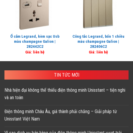
Ổ cắm Legrand, kèm sạc Usb
Công tắc Legrand, bốn 1 chiều
màu champagne Galion |
màu champagne Galion |
282442C2
282406C2
Giá: liên hệ
Giá: liên hệ
TIN TỨC MỚI
Nhà hiện đại không thể thiếu điện thông minh Unisstant – tiện nghi
và an toàn
Điện thông minh Châu Âu, giá thành phải chăng – Giải pháp từ
Unisstant Việt Nam
Vì sao dịch vụ bán hàng của điện thông minh Unisstant vượt trội