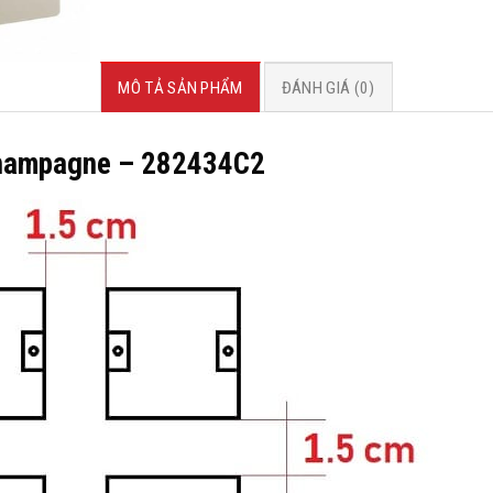
MÔ TẢ SẢN PHẨM
ĐÁNH GIÁ (0)
hampagne – 282434C2