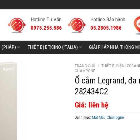
Hotline Tư Vấn
Hotline Bảo hành
0975.255.586
05.2805.1986
D (PHÁP)
THIẾT BỊ BTICINO (ITALIA)
GIẢI PHÁP NHÀ THÔNG M
TRANG CHỦ
/
THIẾT BỊ ĐIỆN LEGRAN
CHAMPGNE
Ổ cắm Legrand, đa
282434C2
Giá: liên hệ
Danh mục:
Mặt Màu Champgne