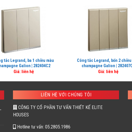
g tắc Legrand, ba 1 chiều màu
Công tắc Legrand, bốn 2 chiề
hampagne Galion | 282404C2
champagne Galion | 282407
Giá: liên hệ
Giá: liên hệ
LIÊN HỆ VỚI CHÚNG TÔI
CÔNG TY CỔ PHẦN TƯ VẤN THIẾT KẾ ELITE
–
HOUSES
Hotline tư vấn: 05.2805.1986