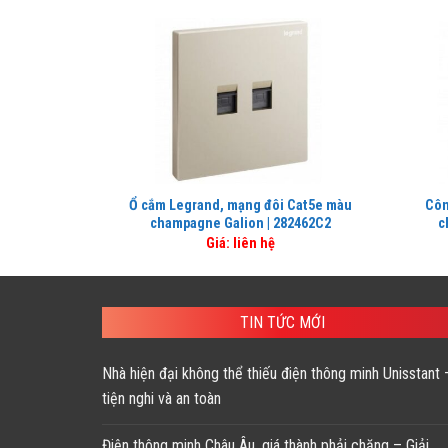
Ổ cắm Legrand, mạng đôi Cat5e màu
Côn
champagne Galion | 282462C2
c
Giá: liên hệ
TIN TỨC MỚI
Nhà hiện đại không thể thiếu điện thông minh Unisstant 
tiện nghi và an toàn
Điện thông minh Châu Âu, giá thành phải chăng – Giải