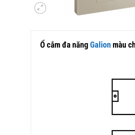
Ổ cắm đa năng
Galion
màu c