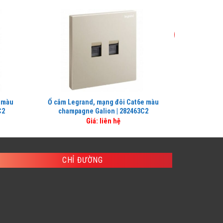
-41%
u màu
Ổ cắm Legrand, mạng đôi Cat6e màu
Công tắc 
C2
champagne Galion | 282463C2
champa
Giá: liên hệ
2
CHỈ ĐƯỜNG