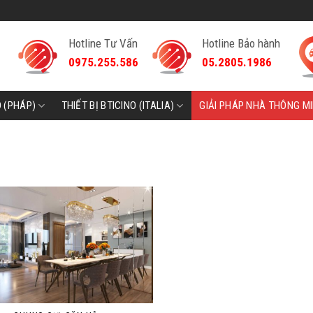
Hotline Tư Vấn
Hotline Bảo hành
0975.255.586
05.2805.1986
D (PHÁP)
THIẾT BỊ BTICINO (ITALIA)
GIẢI PHÁP NHÀ THÔNG M