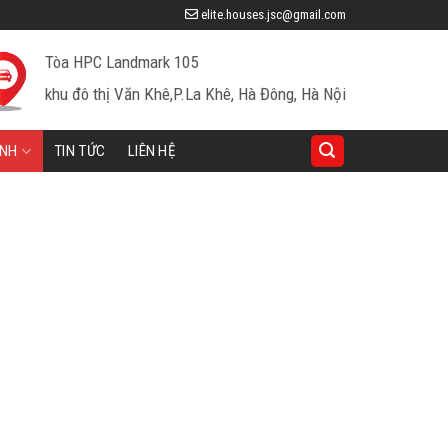
elite.houses.jsc@gmail.com
Tòa HPC Landmark 105
khu đô thị Văn Khê,P.La Khê, Hà Đông, Hà Nội
INH
TIN TỨC
LIÊN HỆ