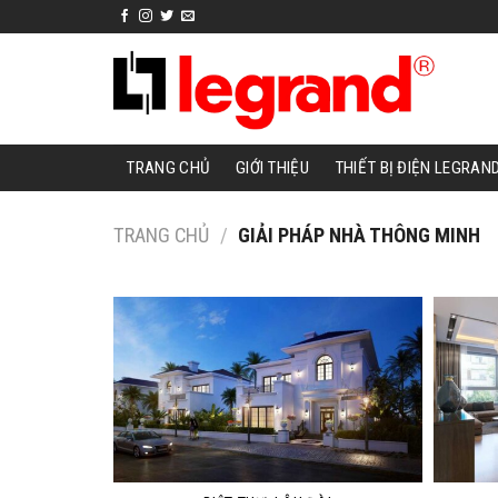
Skip
to
content
TRANG CHỦ
GIỚI THIỆU
THIẾT BỊ ĐIỆN LEGRAN
TRANG CHỦ
/
GIẢI PHÁP NHÀ THÔNG MINH