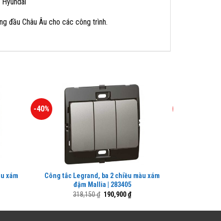
e Hyundai
ng đầu Châu Âu cho các công trình.
-40%
-42%
àu xám
Công tắc Legrand, ba 2 chiều màu xám
Công tắc 
đậm Mallia | 283405
Giá
Giá
318,150
₫
190,900
₫
1,
n
gốc
hiện
là:
tại
318,150 ₫.
là: