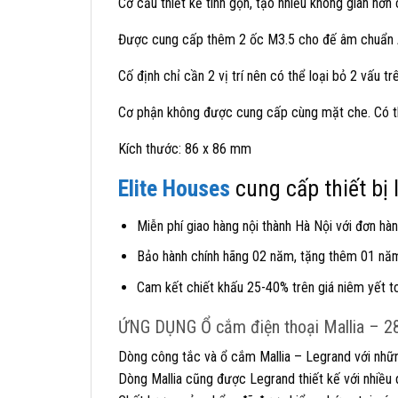
Cơ cấu thiết kế tinh gọn, tạo nhiều không gian hơn 
Được cung cấp thêm 2 ốc M3.5 cho đế âm chuẩn 
Cố định chỉ cần 2 vị trí nên có thể loại bỏ 2 vấu 
Cơ phận không được cung cấp cùng mặt che. Có th
Kích thước: 86 x 86 mm
Elite Houses
cung cấp thiết bị
Miễn phí giao hàng nội thành Hà Nội với đơn hàn
Bảo hành chính hãng 02 năm, tặng thêm 01 năm 
Cam kết chiết khấu 25-40% trên giá niêm yết t
ỨNG DỤNG Ổ cắm điện thoại Mallia – 
Dòng công tắc và ổ cắm Mallia – Legrand với nhữn
Dòng Mallia cũng được Legrand thiết kế với nhiều