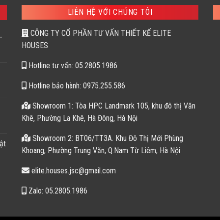
142,200 ₫.
147
LIÊN HỆ VỚI CHÚNG TÔI
CÔNG TY CỔ PHẦN TƯ VẤN THIẾT KẾ ELITE
–
HOUSES
Hotline tư vấn: 05.2805.1986
Hotline bảo hành: 0975.255.586
Showroom 1: Tòa HPC Landmark 105, khu đô thị Văn
Khê, Phường La Khê, Hà Đông, Hà Nội
Showroom 2: BT06/TT3A. Khu Đô Thị Mới Phùng
ật
Khoang, Phường Trung Văn, Q.Nam Từ Liêm, Hà Nội
elite.houses.jsc@gmail.com
Zalo: 05.2805.1986