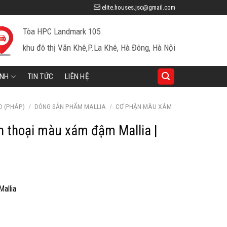
elite.houses.jsc@gmail.com
Tòa HPC Landmark 105
khu đô thị Văn Khê,P.La Khê, Hà Đông, Hà Nội
INH
TIN TỨC
LIÊN HỆ
D (PHÁP)
/
DÒNG SẢN PHẨM MALLIA
/
CƠ PHẬN MÀU XÁM
n thoại màu xám đậm Mallia |
iá
iện
allia
ại
à:
40,300 ₫.