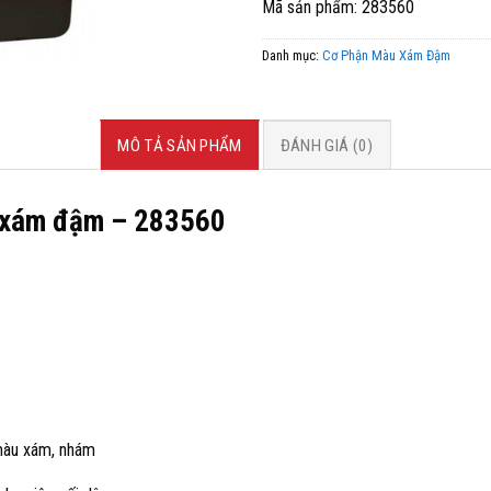
Mã sản phẩm: 283560
Danh mục:
Cơ Phận Màu Xám Đậm
MÔ TẢ SẢN PHẨM
ĐÁNH GIÁ (0)
xám đậm – 283560
 màu xám, nhám