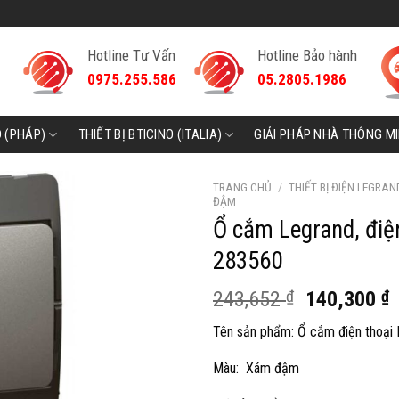
Hotline Tư Vấn
Hotline Bảo hành
0975.255.586
05.2805.1986
D (PHÁP)
THIẾT BỊ BTICINO (ITALIA)
GIẢI PHÁP NHÀ THÔNG M
TRANG CHỦ
/
THIẾT BỊ ĐIỆN LEGRAN
ĐẬM
Ổ cắm Legrand, điệ
283560
Giá
G
243,652
₫
140,300
₫
gốc
h
Tên sản phẩm: Ổ cắm điện thoại M
là:
t
243,652 ₫.
l
Màu: Xám đậm
1