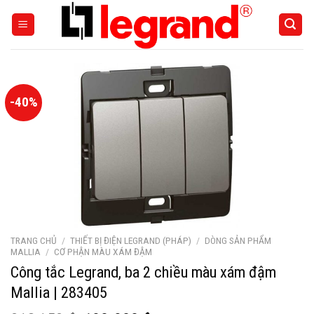
Skip
to
content
-40%
TRANG CHỦ
/
THIẾT BỊ ĐIỆN LEGRAND (PHÁP)
/
DÒNG SẢN PHẨM
MALLIA
/
CƠ PHẬN MÀU XÁM ĐẬM
Công tắc Legrand, ba 2 chiều màu xám đậm
Mallia | 283405