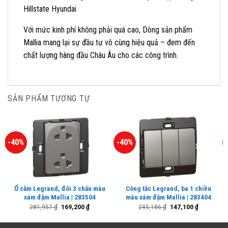
Hillstate Hyundai
Với mức kinh phí không phải quá cao, Dòng sản phẩm
Mallia mang lại sự đầu tư vô cùng hiệu quả – đem đến
chất lượng hàng đầu Châu Âu cho các công trình.
SẢN PHẨM TƯƠNG TỰ
-40%
-40%
Ổ cắm Legrand, đôi 3 chấu màu
Công tắc Legrand, ba 1 chiều
xám đậm Mallia | 283504
màu xám đậm Mallia | 283404
Giá
Giá
Giá
Giá
281,957
₫
169,200
₫
245,186
₫
147,100
₫
gốc
hiện
gốc
hiện
là:
tại
là:
tại
281,957 ₫.
là:
245,186 ₫.
là: