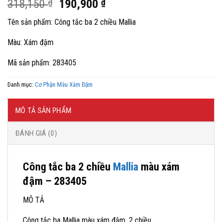
Giá
Giá
318,150
₫
190,900
₫
gốc
hiện
Tên sản phẩm: Công tắc ba 2 chiều Mallia
là:
tại
318,150 ₫.
là:
Màu: Xám đậm
190,900 ₫.
Mã sản phẩm: 283405
Danh mục:
Cơ Phận Màu Xám Đậm
MÔ TẢ SẢN PHẨM
ĐÁNH GIÁ (0)
Công tắc ba 2 chiều
Mallia
màu xám
đậm – 283405
MÔ TẢ
Công tắc ba Mallia màu xám đậm, 2 chiều