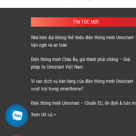
gốc
hiện
là:
tại
233,121 ₫.
là:
139,900 ₫.
TIN TỨC MỚI
Nhà hiện đại không thể thiếu điện thông minh Unisstant 
tiện nghi và an toàn
Điện thông minh Châu Âu, giá thành phải chăng – Giải
pháp từ Unisstant Việt Nam
Vì sao dịch vụ bán hàng của điện thông minh Unisstant
vượt trội trong smarthome?
Điện thông minh Unisstant – Chuẩn EU, ổn định & bảo m
Xem tất cả >