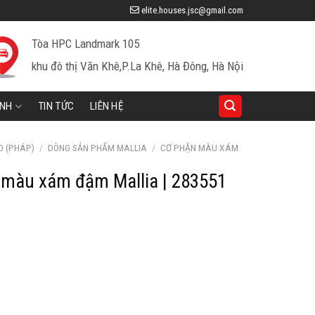
elite.houses.jsc@gmail.com
Tòa HPC Landmark 105
khu đô thị Văn Khê,P.La Khê, Hà Đông, Hà Nội
INH
TIN TỨC
LIÊN HỆ
D (PHÁP)
/
DÒNG SẢN PHẨM MALLIA
/
CƠ PHẬN MÀU XÁM
i màu xám đậm Mallia | 283551
iá
iện
ại
à:
42,200 ₫.