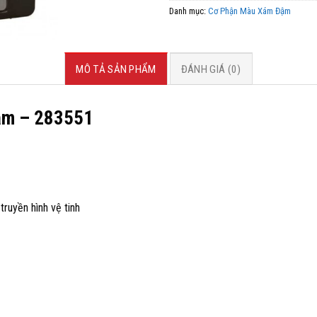
Danh mục:
Cơ Phận Màu Xám Đậm
MÔ TẢ SẢN PHẨM
ĐÁNH GIÁ (0)
m – 283551
truyền hình vệ tinh