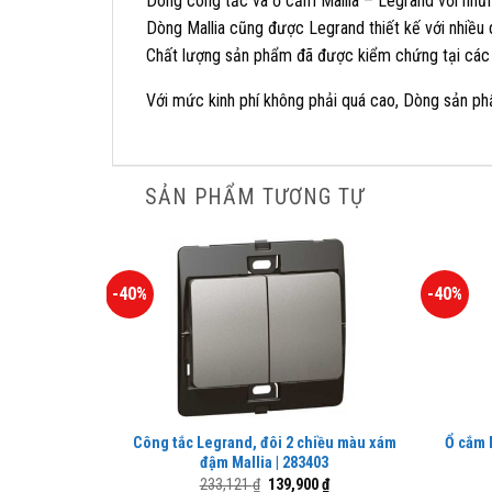
Dòng công tắc và ổ cắm Mallia – Legrand với nhữn
Dòng Mallia cũng được Legrand thiết kế với nhiều
Chất lượng sản phẩm đã được kiểm chứng tại các 
Với mức kinh phí không phải quá cao, Dòng sản ph
SẢN PHẨM TƯƠNG TỰ
-40%
-40%
Công tắc Legrand, đôi 2 chiều màu xám
Ổ cắm 
đậm Mallia | 283403
Giá
Giá
233,121
₫
139,900
₫