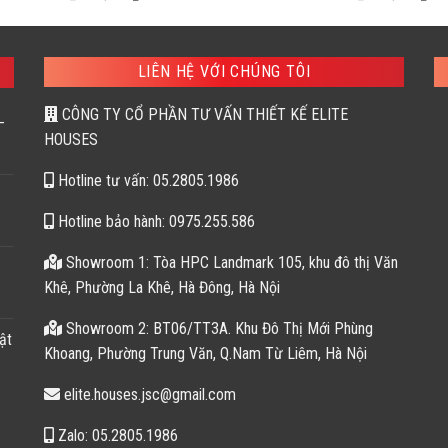
gốc
hiện
gốc
hiệ
là:
tại
là:
tại
281,957 ₫.
là:
243,652 ₫.
là:
169,200 ₫.
140
LIÊN HỆ VỚI CHÚNG TÔI
CÔNG TY CỔ PHẦN TƯ VẤN THIẾT KẾ ELITE
–
HOUSES
Hotline tư vấn: 05.2805.1986
Hotline bảo hành: 0975.255.586
Showroom 1: Tòa HPC Landmark 105, khu đô thị Văn
Khê, Phường La Khê, Hà Đông, Hà Nội
Showroom 2: BT06/TT3A. Khu Đô Thị Mới Phùng
ật
Khoang, Phường Trung Văn, Q.Nam Từ Liêm, Hà Nội
elite.houses.jsc@gmail.com
Zalo: 05.2805.1986