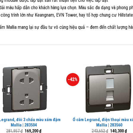
g module được lắp đặt sẵn rất thuận tiện cho việc lắp đặt
 dải màu hấp dẫn cho khách hàng lựa chọn. Màu sắc đa dạng và phong ph
công trình lớn như Keangnam, EVN Tower, hay tổ hợp chung cư Hillstat
ẩm Mallia mang lại sự đầu tư vô cùng hiệu quả – đem đến chất lượng hà
-42%
Legrand, đôi 3 chấu màu xám đậm
Ổ cắm Legrand, điện thoại màu 
Mallia | 283504
Mallia | 283560
Giá
Giá
Giá
Giá
281,957
₫
169,200
₫
243,652
₫
140,300
₫