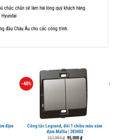
ú chắc chắn sẽ làm hài lòng quý khách hàng
e Hyundai
ng đầu Châu Âu cho các công trình.
-40%
-40%
xám đậm
Công tắc Legrand, đôi 1 chiều màu xám
Ổ cắm Le
đậm Mallia | 283402
Giá
Giá
157,994
₫
95,000
₫
3