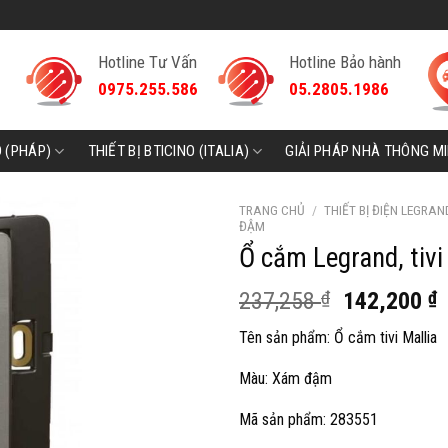
Hotline Tư Vấn
Hotline Bảo hành
0975.255.586
05.2805.1986
D (PHÁP)
THIẾT BỊ BTICINO (ITALIA)
GIẢI PHÁP NHÀ THÔNG M
TRANG CHỦ
/
THIẾT BỊ ĐIỆN LEGRAN
ĐẬM
Ổ cắm Legrand, tiv
Giá
G
237,258
₫
142,200
₫
gốc
h
Tên sản phẩm: Ổ cắm tivi Mallia
là:
t
237,258 ₫.
l
Màu: Xám đậm
1
Mã sản phẩm: 283551