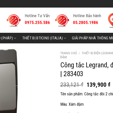
Hotline Tư Vấn
Hotline Bảo hành
0975.255.586
05.2805.1986
D (PHÁP)
THIẾT BỊ BTICINO (ITALIA)
GIẢI PHÁP NHÀ THÔNG M
TRANG CHỦ
/
THIẾT BỊ ĐIỆN LEGRAN
ĐẬM
Công tắc Legrand, 
| 283403
Giá
G
233,121
₫
139,900
₫
gốc
h
Tên sản phẩm: Công tắc đôi 2 chi
là:
t
233,121 ₫.
l
Màu: Xám đậm
1