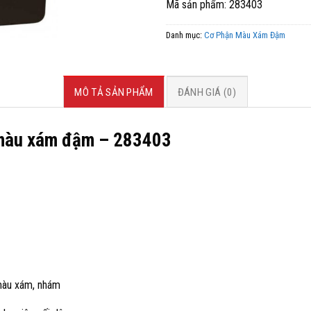
Mã sản phẩm: 283403
Danh mục:
Cơ Phận Màu Xám Đậm
MÔ TẢ SẢN PHẨM
ĐÁNH GIÁ (0)
àu xám đậm – 283403
 màu xám, nhám