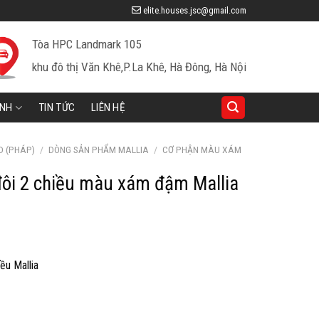
elite.houses.jsc@gmail.com
Tòa HPC Landmark 105
khu đô thị Văn Khê,P.La Khê, Hà Đông, Hà Nội
INH
TIN TỨC
LIÊN HỆ
D (PHÁP)
/
DÒNG SẢN PHẨM MALLIA
/
CƠ PHẬN MÀU XÁM
đôi 2 chiều màu xám đậm Mallia
iá
iện
ều Mallia
ại
à:
39,900 ₫.