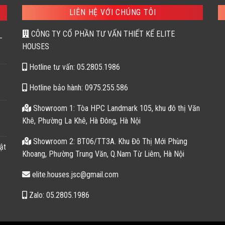
62,500 ₫.
169
LIÊN HỆ VỚI CHÚNG TÔI
CÔNG TY CỔ PHẦN TƯ VẤN THIẾT KẾ ELITE
–
HOUSES
Hotline tư vấn: 05.2805.1986
Hotline bảo hành: 0975.255.586
Showroom 1: Tòa HPC Landmark 105, khu đô thị Văn
Khê, Phường La Khê, Hà Đông, Hà Nội
Showroom 2: BT06/TT3A. Khu Đô Thị Mới Phùng
ật
Khoang, Phường Trung Văn, Q.Nam Từ Liêm, Hà Nội
elite.houses.jsc@gmail.com
Zalo: 05.2805.1986