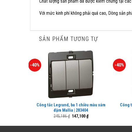
Chất lượng sản phẩm đã được kiểm chứng tại các 
Với mức kinh phí không phải quá cao, Dòng sản ph
SẢN PHẨM TƯƠNG TỰ
-40%
-40%
Công tắc Legrand, ba 1 chiều màu xám
Công t
đậm Mallia | 283404
Giá
Giá
245,186
₫
147,100
₫
gốc
hiện
là:
tại
245,186 ₫.
là: