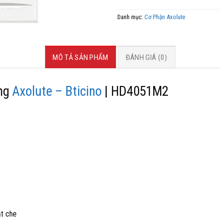
Danh mục:
Cơ Phận Axolute
MÔ TẢ SẢN PHẨM
ĐÁNH GIÁ (0)
ắng
Axolute – Bticino
| HD4051M2
ặt che