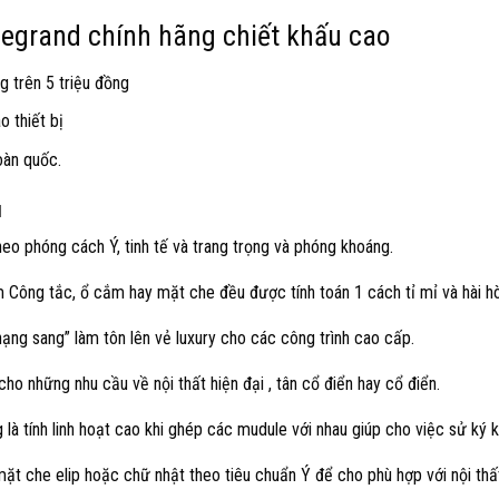
 legrand chính hãng chiết khấu cao
g trên 5 triệu đồng
 thiết bị
oàn quốc.
u
o phóng cách Ý, tinh tế và trang trọng và phóng khoáng.
ẩm Công tắc, ổ cắm hay mặt che đều được tính toán 1 cách tỉ mỉ và hài h
ng sang” làm tôn lên vẻ luxury cho các công trình cao cấp.
o những nhu cầu về nội thất hiện đại , tân cổ điển hay cổ điển.
là tính linh hoạt cao khi ghép các mudule với nhau giúp cho việc sử ký kỹ
t che elip hoặc chữ nhật theo tiêu chuẩn Ý để cho phù hợp với nội thấ