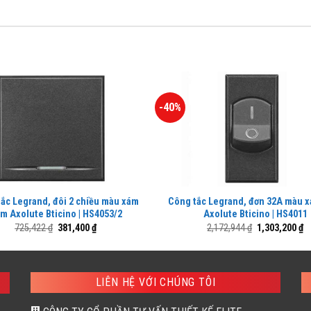
-40%
ắc Legrand, đôi 2 chiều màu xám
Công tắc Legrand, đơn 32A màu 
m Axolute Bticino | HS4053/2
Axolute Bticino | HS4011
Giá
Giá
Giá
G
725,422
₫
381,400
₫
2,172,944
₫
1,303,200
₫
gốc
hiện
gốc
h
là:
tại
là:
tạ
725,422 ₫.
là:
2,172,944 ₫.
là
381,400 ₫.
1,
LIÊN HỆ VỚI CHÚNG TÔI