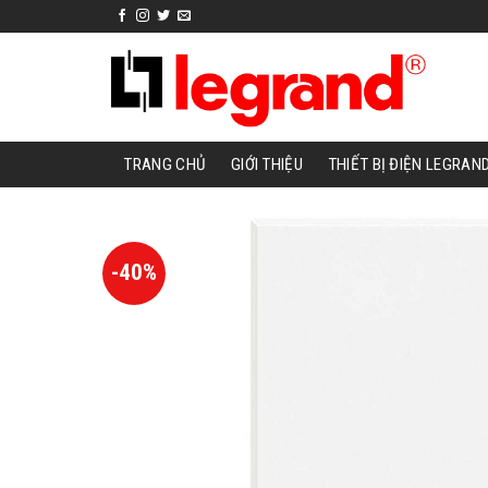
Skip
to
content
TRANG CHỦ
GIỚI THIỆU
THIẾT BỊ ĐIỆN LEGRAN
-40%