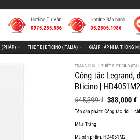
Hotline Tư Vấn
Hotline Bảo hành
0975.255.586
05.2805.1986
D (PHÁP)
THIẾT BỊ BTICINO (ITALIA)
GIẢI PHÁP NHÀ THÔNG M
TRANG CHỦ
/
THIẾT BỊ BTICINO (ITAL
Công tắc Legrand, 
Bticino | HD4051M
Giá
G
645,399
₫
388,000
₫
gốc
h
Tên sản phẩm: Công tắc đôi 1 ch
là:
t
645,399 ₫.
l
Màu: Trắng
3
Mã sản phẩm: HD4051M2