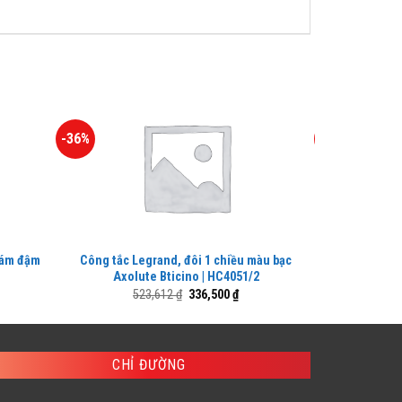
-36%
-36%
xám đậm
Công tắc Legrand, đôi 1 chiều màu bạc
Công tắc Le
Axolute Bticino | HC4051/2
Axol
iá
Giá
Giá
523,612
₫
336,500
₫
iện
gốc
hiện
i
là:
tại
:
523,612 ₫.
là:
303,200 ₫.
336,500 ₫.
CHỈ ĐƯỜNG