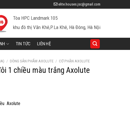
elite.houses.jsc@gmail.com
Tòa HPC Landmark 105
khu đô thị Văn Khê,P.La Khê, Hà Đông, Hà Nội
INH
TIN TỨC
LIÊN HỆ
IA)
/
DÒNG SẢN PHẨM AXOLUTE
/
CƠ PHẬN AXOLUTE
đôi 1 chiều màu trắng Axolute
2
iá
iện
iều Axolute
ại
à:
88,000 ₫.