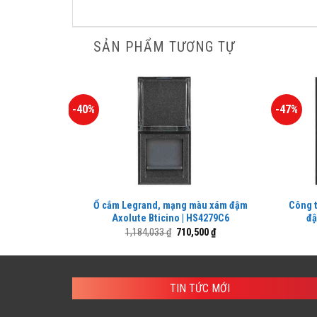
SẢN PHẨM TƯƠNG TỰ
-40%
-47%
Ổ cắm Legrand, mạng màu xám đậm
Công t
Axolute Bticino | HS4279C6
đậ
Giá
Giá
1,184,033
₫
710,500
₫
gốc
hiện
là:
tại
1,184,033 ₫.
là:
710,500 ₫.
TIN TỨC MỚI