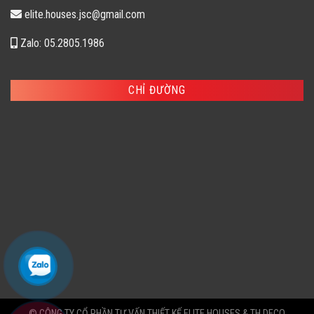
elite.houses.jsc@gmail.com
Zalo: 05.2805.1986
CHỈ ĐƯỜNG
© CÔNG TY CỔ PHẦN TƯ VẤN THIẾT KẾ ELITE HOUSES & TH DECO