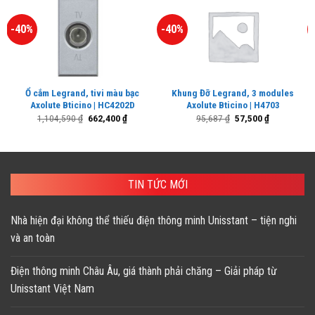
-40%
-40%
Ổ cắm Legrand, tivi màu bạc
Khung Đỡ Legrand, 3 modules
Axolute Bticino | HC4202D
Axolute Bticino | H4703
Giá
Giá
Giá
Giá
1,104,590
₫
662,400
₫
95,687
₫
57,500
₫
gốc
hiện
gốc
hiện
là:
tại
là:
tại
1,104,590 ₫.
là:
95,687 ₫.
là:
662,400 ₫.
57,500 ₫.
TIN TỨC MỚI
Nhà hiện đại không thể thiếu điện thông minh Unisstant – tiện nghi
và an toàn
Điện thông minh Châu Âu, giá thành phải chăng – Giải pháp từ
Unisstant Việt Nam