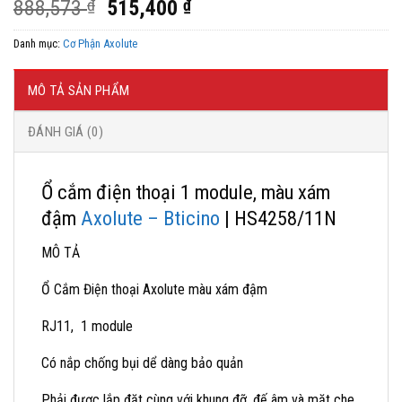
Giá
Giá
888,573
₫
515,400
₫
gốc
hiện
Danh mục:
Cơ Phận Axolute
là:
tại
888,573 ₫.
là:
515,400 ₫.
MÔ TẢ SẢN PHẨM
ĐÁNH GIÁ (0)
Ổ cắm điện thoại 1 module, màu xám
đậm
Axolute – Bticino
| HS4258/11N
MÔ TẢ
Ổ Cắm Điện thoại Axolute màu xám đậm
RJ11, 1 module
Có nắp chống bụi dể dàng bảo quản
Phải được lắp đặt cùng với khung đỡ, đế âm và mặt che.