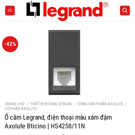
Skip
to
content
-42%
TRANG CHỦ
/
THIẾT BỊ BTICINO (ITALIA)
/
DÒNG SẢN PHẨM AXOLUTE
/
CƠ PHẬN AXOLUTE
Ổ cắm Legrand, điện thoại màu xám đậm
Axolute Bticino | HS4258/11N