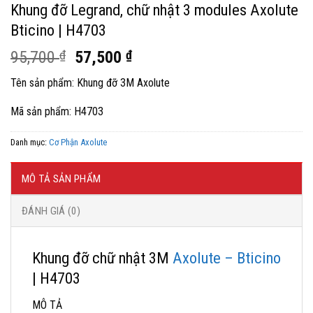
Khung đỡ Legrand, chữ nhật 3 modules Axolute
Bticino | H4703
Giá
Giá
95,700
₫
57,500
₫
gốc
hiện
Tên sản phẩm: Khung đỡ 3M Axolute
là:
tại
95,700 ₫.
là:
Mã sản phẩm: H4703
57,500 ₫.
Danh mục:
Cơ Phận Axolute
MÔ TẢ SẢN PHẨM
ĐÁNH GIÁ (0)
Khung đỡ chữ nhật 3M
Axolute – Bticino
| H4703
MÔ TẢ