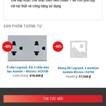
che elip hoặc chữ nhật theo tiêu chuẩn Ý để cho phù hợp
với nội thất và công năng sử dụng.
SẢN PHẨM TƯƠNG TỰ
-40%
-40%
Ổ cắm Legrand, đôi 3 chấu màu
Khung Đỡ Legrand, 3 modules
bạc Axolute – Bticino | HC4185
Axolute Bticino | H4703
Giá
Giá
1,031,714
₫
618,600
₫
Giá
Giá
95,687
₫
57,500
₫
gốc
hiện
gốc
hiện
là:
tại
là:
tại
1,031,714 ₫.
là:
95,687 ₫.
là:
618,600 ₫.
57,500 ₫.
TIN TỨC MỚI