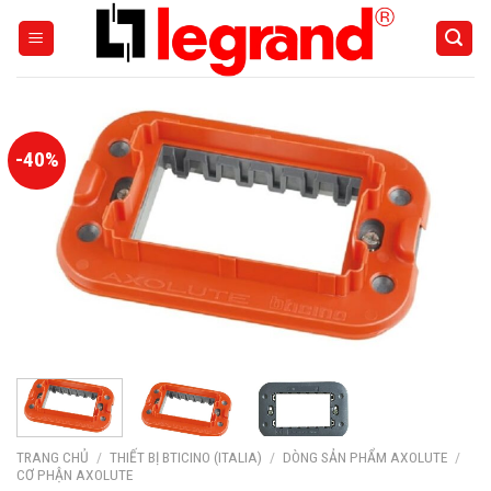
Skip
to
content
-40%
TRANG CHỦ
/
THIẾT BỊ BTICINO (ITALIA)
/
DÒNG SẢN PHẨM AXOLUTE
/
CƠ PHẬN AXOLUTE