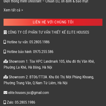
Điện thông minh Unisstant – Chuẩn EU, ổn định & bảo mật
Xem tất cả >
LIÊN HỆ VỚI CHÚNG TÔI
CÔNG TY CỔ PHẦN TƯ VẤN THIẾT KẾ ELITE HOUSES
Hotline tư vấn: 05.2805.1986
Hotline bảo hành: 0975.255.586
Showroom 1: Tòa HPC Landmark 105, khu đô thị Văn Khê,
Phường La Khê, Hà Đông, Hà Nội
Showroom 2: BT06/TT3A. Khu Đô Thị Mới Phùng Khoang,
Phường Trung Văn, Q.Nam Từ Liêm, Hà Nội
elite.houses.jsc@gmail.com
Zalo: 05.2805.1986