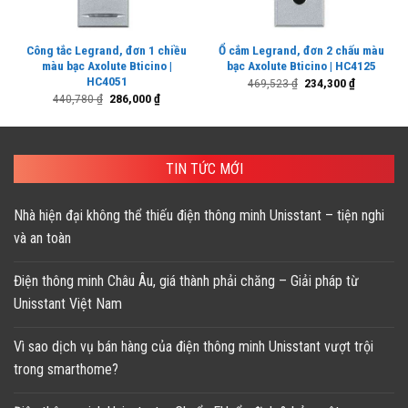
Công tắc Legrand, đơn 1 chiều
Ổ cắm Legrand, đơn 2 chấu màu
màu bạc Axolute Bticino |
bạc Axolute Bticino | HC4125
HC4051
Giá
Giá
469,523
₫
234,300
₫
gốc
hiện
Giá
Giá
440,780
₫
286,000
₫
là:
tại
gốc
hiện
469,523 ₫.
là:
là:
tại
234,300 ₫.
440,780 ₫.
là:
286,000 ₫.
TIN TỨC MỚI
Nhà hiện đại không thể thiếu điện thông minh Unisstant – tiện nghi
và an toàn
Điện thông minh Châu Âu, giá thành phải chăng – Giải pháp từ
Unisstant Việt Nam
Vì sao dịch vụ bán hàng của điện thông minh Unisstant vượt trội
trong smarthome?