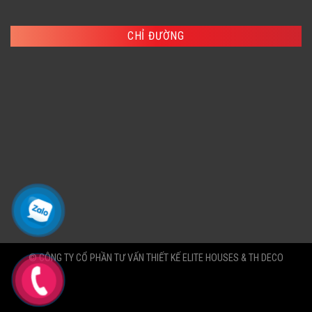
CHỈ ĐƯỜNG
© CÔNG TY CỔ PHẦN TƯ VẤN THIẾT KẾ ELITE HOUSES & TH DECO