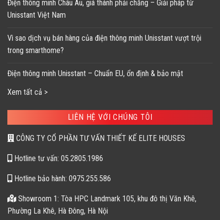
Điện thông minh Châu Âu, giá thành phải chăng – Giải pháp từ
Unisstant Việt Nam
Vì sao dịch vụ bán hàng của điện thông minh Unisstant vượt trội
trong smarthome?
Điện thông minh Unisstant – Chuẩn EU, ổn định & bảo mật
Xem tất cả >
LIÊN HỆ VỚI CHÚNG TÔI
CÔNG TY CỔ PHẦN TƯ VẤN THIẾT KẾ ELITE HOUSES
Hotline tư vấn: 05.2805.1986
Hotline bảo hành: 0975.255.586
Showroom 1: Tòa HPC Landmark 105, khu đô thị Văn Khê,
Phường La Khê, Hà Đông, Hà Nội