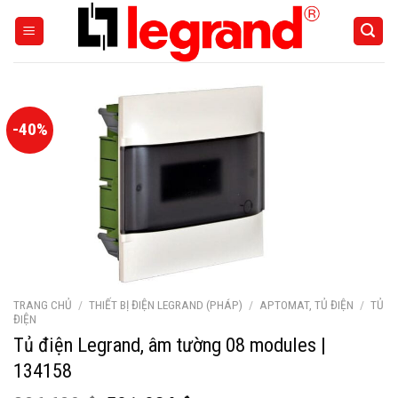
Skip
to
content
-40%
TRANG CHỦ
/
THIẾT BỊ ĐIỆN LEGRAND (PHÁP)
/
APTOMAT, TỦ ĐIỆN
/
TỦ
ĐIỆN
Tủ điện Legrand, âm tường 08 modules |
134158