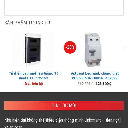
SẢN PHẨM TƯƠNG TỰ
-35%
Tủ điện Legrand, âm tường 36
Aptomat Legrand, chống giật
modules | 135153
RCD 2P 40A 300mA | 402033
Giá
Giá
Giá: liên hệ
962,597
₫
625,300
₫
gốc
hiện
là:
tại
962,597 ₫.
là:
625,300 ₫.
TIN TỨC MỚI
Nhà hiện đại không thể thiếu điện thông minh Unisstant – tiện nghi
và an toàn