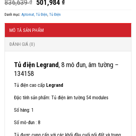
Giá
Giá
836,639
₫
501,984
₫
gốc
hiện
Danh mục:
Aptomat, Tủ Điện
,
Tủ Điện
là:
tại
836,639 ₫.
là:
501,984 ₫.
MÔ TẢ SẢN PHẨM
ĐÁNH GIÁ (0)
Tủ điện Legrand
, 8 mô đun, âm tường –
134158
Tủ điện cao cấp
Legrand
Đặc tính sản phẩm: Tủ điện âm tường 54 modules
Số hàng: 1
Số mô-đun : 8
Tủ được cung cấp với các khối đầu cuối nối đất và trung