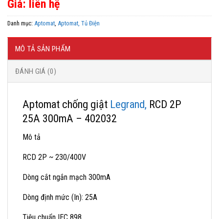
Giá: liên hệ
Danh mục:
Aptomat
,
Aptomat, Tủ Điện
MÔ TẢ SẢN PHẨM
ĐÁNH GIÁ (0)
Aptomat chống giật
Legrand,
RCD 2P
25A 300mA – 402032
Mô tả
RCD 2P ~ 230/400V
Dòng cắt ngắn mạch 300mA
Dòng định mức (In): 25A
Tiêu chuẩn IEC 898.