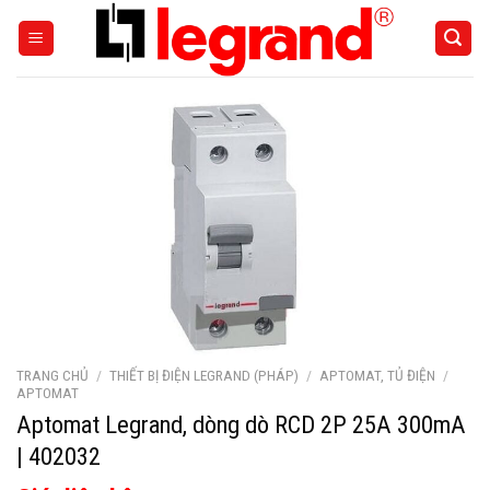
Skip
to
content
TRANG CHỦ
/
THIẾT BỊ ĐIỆN LEGRAND (PHÁP)
/
APTOMAT, TỦ ĐIỆN
/
APTOMAT
Aptomat Legrand, dòng dò RCD 2P 25A 300mA
| 402032