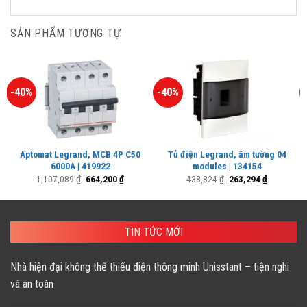
SẢN PHẨM TƯƠNG TỰ
-40%
-40%
Aptomat Legrand, MCB 4P C50
Tủ điện Legrand, âm tường 04
6000A | 419922
modules | 134154
Giá
Giá
Giá
Giá
1,107,089
₫
664,200
₫
438,824
₫
263,294
₫
gốc
hiện
gốc
hiện
là:
tại
là:
tại
1,107,089 ₫.
là:
438,824 ₫.
là:
664,200 ₫.
263,294 ₫.
TIN TỨC MỚI
Nhà hiện đại không thể thiếu điện thông minh Unisstant – tiện nghi
và an toàn