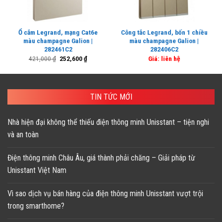
Ổ cắm Legrand, mạng Cat6e
Công tắc Legrand, bốn 1 chiều
màu champagne Galion |
màu champagne Galion |
282461C2
282406C2
Giá
Giá
421,000
₫
252,600
₫
Giá: liên hệ
gốc
hiện
là:
tại
421,000 ₫.
là:
252,600 ₫.
TIN TỨC MỚI
Nhà hiện đại không thể thiếu điện thông minh Unisstant – tiện nghi
và an toàn
Điện thông minh Châu Âu, giá thành phải chăng – Giải pháp từ
Unisstant Việt Nam
Vì sao dịch vụ bán hàng của điện thông minh Unisstant vượt trội
trong smarthome?