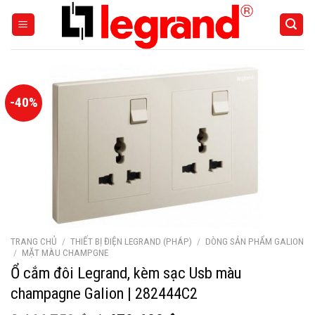
Skip
to
content
-40%
TRANG CHỦ
/
THIẾT BỊ ĐIỆN LEGRAND (PHÁP)
/
DÒNG SẢN PHẨM GALION
/
MẶT MÀU CHAMPGNE
Ổ cắm đôi Legrand, kèm sạc Usb màu
champagne Galion | 282444C2