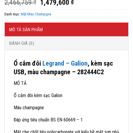
Giá
Giá
2,466,759
₫
1,479,600
₫
gốc
hiện
Danh mục:
Mặt Màu Champgne
là:
tại
2,466,759 ₫.
là:
1,479,600 ₫.
MÔ TẢ SẢN PHẨM
ĐÁNH GIÁ (0)
Ổ cắm đôi
Legrand – Galion
, kèm sạc
USB, màu champagne – 282444C2
MÔ TẢ
Ổ cắm đôi kèm sạc Galion
Màu champagne
Đáp ứng tiêu chuẩn BS EN 60669 – 1
Mặt che chất liệu polycarbonate với kiểu bề mặt sơn phủ