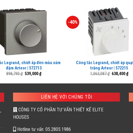
-40%
ắc Legrand, chiết áp đèn màu xám
Công tắc Legrand, chiết áp quạ
đậm Arteor | 572713
trắng Arteor | 572215
Giá
Giá
Giá
Gi
898,790
₫
539,000
₫
1,063,087
₫
638,400
₫
gốc
hiện
gốc
hi
là:
tại
là:
tại
898,790 ₫.
là:
1,063,087 ₫.
là:
539,000 ₫.
63
LIÊN HỆ VỚI CHÚNG TÔI
CÔNG TY CỔ PHẦN TƯ VẤN THIẾT KẾ ELITE
–
HOUSES
Hotline tư vấn: 05.2805.1986