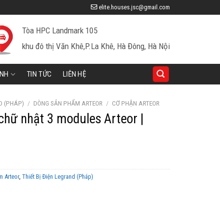
elite.houses.jsc@gmail.com
Tòa HPC Landmark 105
khu đô thị Văn Khê,P.La Khê, Hà Đông, Hà Nội
INH
TIN TỨC
LIÊN HỆ
D (PHÁP)
/
DÒNG SẢN PHẨM ARTEOR
/
CƠ PHẬN ARTEOR
chữ nhật 3 modules Arteor |
n
 Arteor
,
Thiết Bị Điện Legrand (Pháp)
159 ₫.