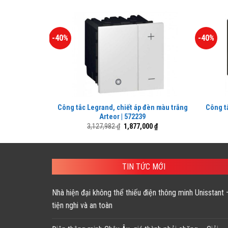
-40%
-40%
Công tắc Legrand, chiết áp đèn màu trắng
Công t
Arteor | 572239
Giá
Giá
3,127,982
₫
1,877,000
₫
gốc
hiện
là:
tại
3,127,982 ₫.
là:
1,877,000 ₫.
TIN TỨC MỚI
Nhà hiện đại không thể thiếu điện thông minh Unisstant 
tiện nghi và an toàn