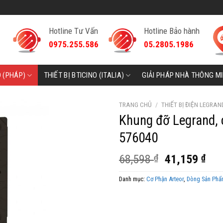
Hotline Tư Vấn
Hotline Bảo hành
0975.255.586
05.2805.1986
D (PHÁP)
THIẾT BỊ BTICINO (ITALIA)
GIẢI PHÁP NHÀ THÔNG M
TRANG CHỦ
/
THIẾT BỊ ĐIỆN LEGRAN
Khung đỡ Legrand, 
576040
Giá
Giá
68,598
₫
41,159
₫
gốc
hiệ
Danh mục:
Cơ Phận Arteor
,
Dòng Sản Phẩm
là:
tại
68,598 ₫.
là:
41,