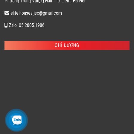
Phường Trung Văn, Q.Nam Từ Liêm, Hà Nội
elite.houses.jsc@gmail.com
Zalo: 05.2805.1986
CHỈ ĐƯỜNG