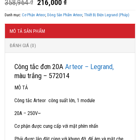
Giá
Giá
358,964
₫
216,000
₫
gốc
hiện
Danh mục:
Cơ Phận Arteor
,
Dòng Sản Phẩm Arteor
,
Thiết Bị Điện Legrand (Pháp)
là:
tại
358,964 ₫.
là:
216,000 ₫.
MÔ TẢ SẢN PHẨM
ĐÁNH GIÁ (0)
Công tắc đơn 20A
Arteor – Legrand,
màu trắng – 572014
MÔ TẢ
Công tắc Arteor công suất lớn, 1 module
20A – 250V~
Cơ phận được cung cấp với mặt phím nhấn
Phải được lắp đặt cùng với khung đỡ, đế âm và mặt che