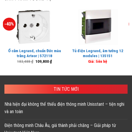
-40%
Ổ cắm Legrand, chuẩn Đức màu
Tủ điện Legrand, âm tường 12
trắng Arteor | 572118
modules | 135151
Giá
Giá
183,488
₫
109,800
₫
Giá: liên hệ
gốc
hiện
là:
tại
183,488 ₫.
là:
109,800 ₫.
TIN TỨC MỚI
Nhà hiện đại không thể thiếu điện thông minh Unisstant – tiện nghi
và an toàn
Điện thông minh Châu Âu, giá thành phải chăng – Giải pháp từ