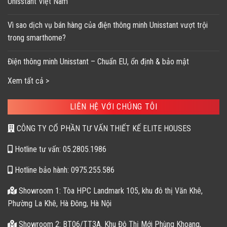
Unisstant Việt Nam
Vì sao dịch vụ bán hàng của điện thông minh Unisstant vượt trội
trong smarthome?
Điện thông minh Unisstant – Chuẩn EU, ổn định & bảo mật
Xem tất cả >
LIÊN HỆ VỚI CHÚNG TÔI
CÔNG TY CỔ PHẦN TƯ VẤN THIẾT KẾ ELITE HOUSES
Hotline tư vấn: 05.2805.1986
Hotline bảo hành: 0975.255.586
Showroom 1: Tòa HPC Landmark 105, khu đô thị Văn Khê,
Phường La Khê, Hà Đông, Hà Nội
Showroom 2: BT06/TT3A. Khu Đô Thị Mới Phùng Khoang,