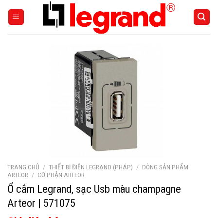
Skip
to
content
TRANG CHỦ
/
THIẾT BỊ ĐIỆN LEGRAND (PHÁP)
/
DÒNG SẢN PHẨM
ARTEOR
/
CƠ PHẬN ARTEOR
Ổ cắm Legrand, sạc Usb màu champagne
Arteor | 571075