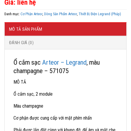
Giá: liên hệ
Danh mục:
Cơ Phận Arteor
,
Dòng Sản Phẩm Arteor
,
Thiết Bị Điện Legrand (Pháp)
MÔ TẢ SẢN PHẨM
ĐÁNH GIÁ (0)
Ổ cắm sạc
Arteor – Legrand
, màu
champagne – 571075
MÔ TẢ
Ổ cắm sạc, 2 module
Màu champagne
Cơ phận được cung cấp với mặt phím nhấn
Phải được lắp đặt cùng với khung đỡ, đế âm và mặt che