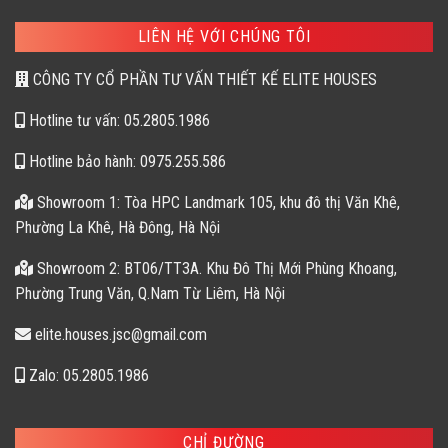
LIÊN HỆ VỚI CHÚNG TÔI
CÔNG TY CỔ PHẦN TƯ VẤN THIẾT KẾ ELITE HOUSES
Hotline tư vấn: 05.2805.1986
Hotline bảo hành: 0975.255.586
Showroom 1: Tòa HPC Landmark 105, khu đô thị Văn Khê,
Phường La Khê, Hà Đông, Hà Nội
Showroom 2: BT06/TT3A. Khu Đô Thị Mới Phùng Khoang,
Phường Trung Văn, Q.Nam Từ Liêm, Hà Nội
elite.houses.jsc@gmail.com
Zalo: 05.2805.1986
CHỈ ĐƯỜNG