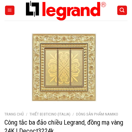
Skip
to
content
TRANG CHỦ
/
THIẾT BỊ BTICINO (ITALIA)
/
DÒNG SẢN PHẨM NAMIKO
Công tắc ba đảo chiều Legrand, đồng mạ vàng
24K | Decoct3224k