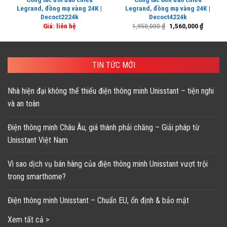
Legrand, đồng mạ vàng 24K |
Legrand, đồng mạ vàng 24K |
Decoct2224k
Decoct4224k
Giá
Giá
Giá: liên hệ
1,950,000
₫
1,560,000
₫
gốc
hiện
là:
tại
1,950,000 ₫.
là:
1,560,00
TIN TỨC MỚI
Nhà hiện đại không thể thiếu điện thông minh Unisstant – tiện nghi
và an toàn
Điện thông minh Châu Âu, giá thành phải chăng – Giải pháp từ
Unisstant Việt Nam
Vì sao dịch vụ bán hàng của điện thông minh Unisstant vượt trội
trong smarthome?
Điện thông minh Unisstant – Chuẩn EU, ổn định & bảo mật
Xem tất cả >