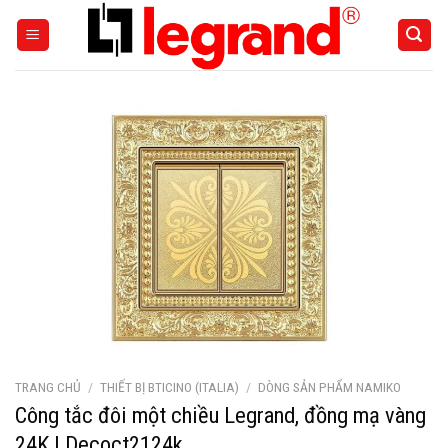
Skip
to
content
TRANG CHỦ
/
THIẾT BỊ BTICINO (ITALIA)
/
DÒNG SẢN PHẨM NAMIKO
Công tắc đôi một chiều Legrand, đồng mạ vàng
24K | Decoct2124k