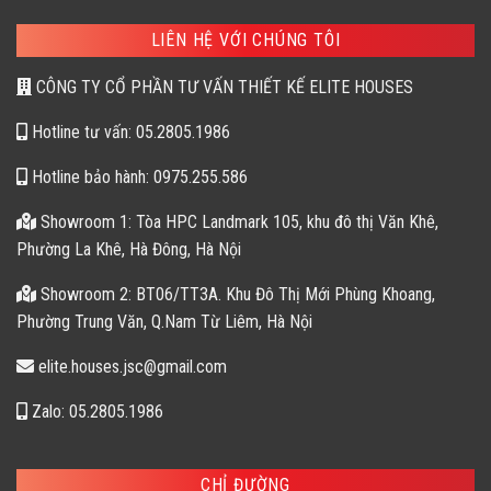
LIÊN HỆ VỚI CHÚNG TÔI
CÔNG TY CỔ PHẦN TƯ VẤN THIẾT KẾ ELITE HOUSES
Hotline tư vấn: 05.2805.1986
Hotline bảo hành: 0975.255.586
Showroom 1: Tòa HPC Landmark 105, khu đô thị Văn Khê,
Phường La Khê, Hà Đông, Hà Nội
Showroom 2: BT06/TT3A. Khu Đô Thị Mới Phùng Khoang,
Phường Trung Văn, Q.Nam Từ Liêm, Hà Nội
elite.houses.jsc@gmail.com
Zalo: 05.2805.1986
CHỈ ĐƯỜNG