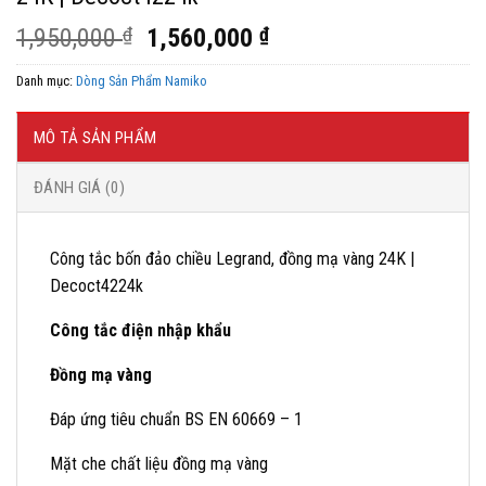
Giá
Giá
1,950,000
₫
1,560,000
₫
gốc
hiện
Danh mục:
Dòng Sản Phẩm Namiko
là:
tại
1,950,000 ₫.
là:
1,560,000 ₫.
MÔ TẢ SẢN PHẨM
ĐÁNH GIÁ (0)
Công tắc bốn đảo chiều Legrand, đồng mạ vàng 24K |
Decoct4224k
Công tắc điện nhập khẩu
Đồng mạ vàng
Đáp ứng tiêu chuẩn BS EN 60669 – 1
Mặt che chất liệu đồng mạ vàng