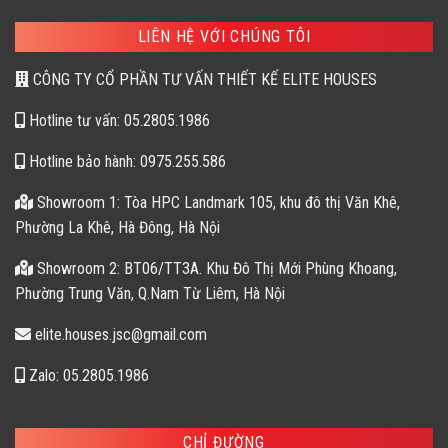
LIÊN HỆ VỚI CHÚNG TÔI
CÔNG TY CỔ PHẦN TƯ VẤN THIẾT KẾ ELITE HOUSES
Hotline tư vấn: 05.2805.1986
Hotline bảo hành: 0975.255.586
Showroom 1: Tòa HPC Landmark 105, khu đô thị Văn Khê,
Phường La Khê, Hà Đông, Hà Nội
Showroom 2: BT06/TT3A. Khu Đô Thị Mới Phùng Khoang,
Phường Trung Văn, Q.Nam Từ Liêm, Hà Nội
elite.houses.jsc@gmail.com
Zalo: 05.2805.1986
CHỈ ĐƯỜNG