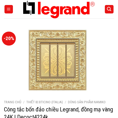
Skip
to
content
-20%
TRANG CHỦ
/
THIẾT BỊ BTICINO (ITALIA)
/
DÒNG SẢN PHẨM NAMIKO
Công tắc bốn đảo chiều Legrand, đồng mạ vàng
24K | Decoct4224k