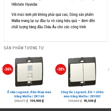
Hillstate Hyundai
Với mức kinh phí không phải quá cao, Dòng sản phẩm
Mallia mang lại sự đầu tư vô cùng hiệu quả – đem đến
chất lượng hàng đầu Châu Âu cho các công trình.
SẢN PHẨM TƯƠNG TỰ
-36%
-38%
Ổ cắm Legrand, điện thoại màu
Công tắc Legrand, đôi 1 chiều
trắng Mallia | 281160
màu trắng Mallia | 281002
Giá
Giá
Giá
Giá
246,677
₫
159,000
₫
153,669
₫
95,500
₫
gốc
hiện
gốc
hiện
là:
tại
là:
tại
246,677 ₫.
là:
153,669 ₫.
là: