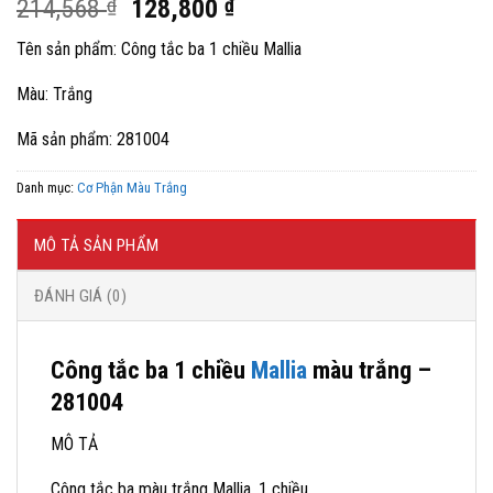
Giá
Giá
214,568
₫
128,800
₫
gốc
hiện
Tên sản phẩm: Công tắc ba 1 chiều Mallia
là:
tại
214,568 ₫.
là:
Màu: Trắng
128,800 ₫.
Mã sản phẩm: 281004
Danh mục:
Cơ Phận Màu Trắng
MÔ TẢ SẢN PHẨM
ĐÁNH GIÁ (0)
Công tắc ba 1 chiều
Mallia
màu trắng –
281004
MÔ TẢ
Công tắc ba màu trắng Mallia, 1 chiều