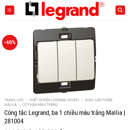
Skip
to
content
-40%
TRANG CHỦ
/
THIẾT BỊ ĐIỆN LEGRAND (PHÁP)
/
DÒNG SẢN PHẨM
MALLIA
/
CƠ PHẬN MÀU TRẮNG
Công tắc Legrand, ba 1 chiều màu trắng Mallia |
281004