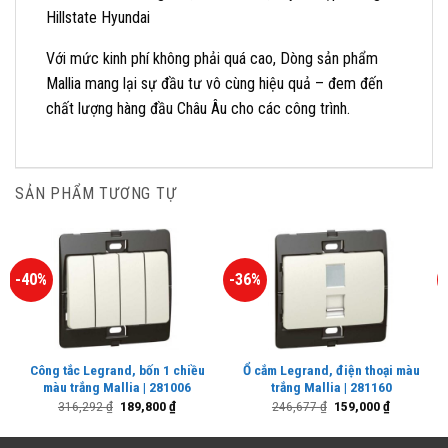
Hillstate Hyundai
Với mức kinh phí không phải quá cao, Dòng sản phẩm
Mallia mang lại sự đầu tư vô cùng hiệu quả – đem đến
chất lượng hàng đầu Châu Âu cho các công trình.
SẢN PHẨM TƯƠNG TỰ
-40%
-36%
Công tắc Legrand, bốn 1 chiều
Ổ cắm Legrand, điện thoại màu
màu trắng Mallia | 281006
trắng Mallia | 281160
Giá
Giá
Giá
Giá
316,292
₫
189,800
₫
246,677
₫
159,000
₫
gốc
hiện
gốc
hiện
là:
tại
là:
tại
316,292 ₫.
là:
246,677 ₫.
là: