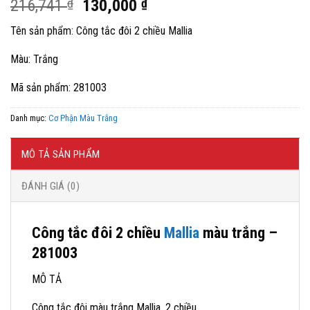
Giá
Giá
216,741
₫
130,000
₫
gốc
hiện
Tên sản phẩm: Công tắc đôi 2 chiều Mallia
là:
tại
216,741 ₫.
là:
Màu: Trắng
130,000 ₫.
Mã sản phẩm: 281003
Danh mục:
Cơ Phận Màu Trắng
MÔ TẢ SẢN PHẨM
ĐÁNH GIÁ (0)
Công tắc đôi 2 chiều
Mallia
màu trắng –
281003
MÔ TẢ
Công tắc đôi màu trắng Mallia, 2 chiều