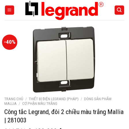
Skip
to
content
-40%
TRANG CHỦ
/
THIẾT BỊ ĐIỆN LEGRAND (PHÁP)
/
DÒNG SẢN PHẨM
MALLIA
/
CƠ PHẬN MÀU TRẮNG
Công tắc Legrand, đôi 2 chiều màu trắng Mallia
| 281003