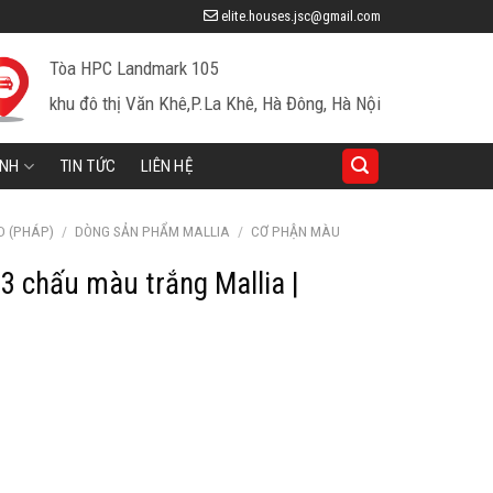
elite.houses.jsc@gmail.com
Tòa HPC Landmark 105
khu đô thị Văn Khê,P.La Khê, Hà Đông, Hà Nội
INH
TIN TỨC
LIÊN HỆ
D (PHÁP)
/
DÒNG SẢN PHẨM MALLIA
/
CƠ PHẬN MÀU
3 chấu màu trắng Mallia |
iá
iện
ại
à:
66,800 ₫.