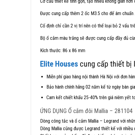
Cơ cấu thiết kế tinh gọn, tạo nhiều không gian hơn 
Được cung cấp thêm 2 ốc M3.5 cho đế âm chuẩn 
Cố định chỉ cần 2 vị trí nên có thể loại bỏ 2 vấu 
Bộ ổ cắm màu trắng sẽ được cung cấp đầy đủ cù
Kích thước: 86 x 86 mm
Elite Houses
cung cấp thiết bị
Miễn phí giao hàng nội thành Hà Nội với đơn hàn
Bảo hành chính hãng 02 năm kể từ ngày bàn giao
Cam kết chiết khấu 25-40% trên giá niêm yết t
ỨNG DỤNG Ổ cắm đôi Mallia – 281104
Dòng công tắc và ổ cắm Mallia – Legrand với nhữn
Dòng Mallia cũng được Legrand thiết kế với nhiều