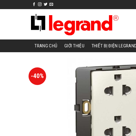
Skip
to
content
TRANG CHỦ
GIỚI THIỆU
THIẾT BỊ ĐIỆN LEGRAN
-40%