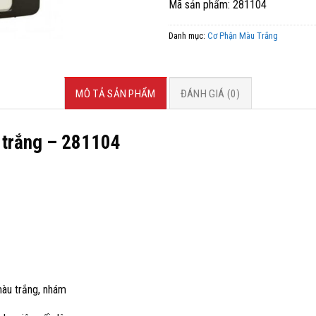
Mã sản phẩm: 281104
Danh mục:
Cơ Phận Màu Trắng
MÔ TẢ SẢN PHẨM
ĐÁNH GIÁ (0)
trắng – 281104
màu trắng, nhám