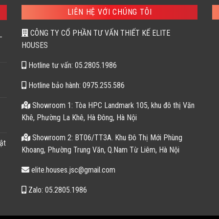
126,600 ₫.
159
LIÊN HỆ VỚI CHÚNG TÔI
CÔNG TY CỔ PHẦN TƯ VẤN THIẾT KẾ ELITE
–
HOUSES
Hotline tư vấn: 05.2805.1986
Hotline bảo hành: 0975.255.586
Showroom 1: Tòa HPC Landmark 105, khu đô thị Văn
Khê, Phường La Khê, Hà Đông, Hà Nội
Showroom 2: BT06/TT3A. Khu Đô Thị Mới Phùng
ật
Khoang, Phường Trung Văn, Q.Nam Từ Liêm, Hà Nội
elite.houses.jsc@gmail.com
Zalo: 05.2805.1986