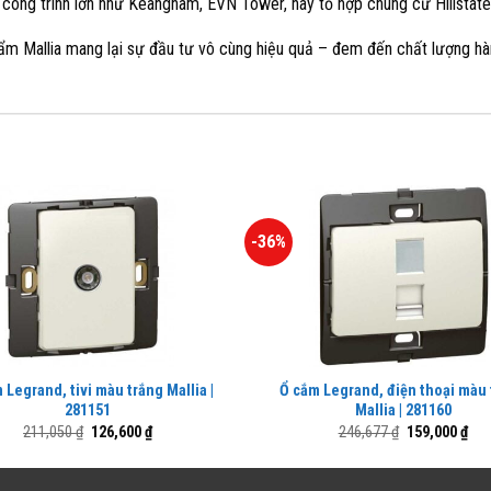
công trình lớn như Keangnam, EVN Tower, hay tổ hợp chung cư Hillstat
ẩm Mallia mang lại sự đầu tư vô cùng hiệu quả – đem đến chất lượng hà
-36%
 Legrand, tivi màu trắng Mallia |
Ổ cắm Legrand, điện thoại màu
281151
Mallia | 281160
Giá
Giá
Giá
Giá
211,050
₫
126,600
₫
246,677
₫
159,000
₫
gốc
hiện
gốc
hiệ
là:
tại
là:
tại
211,050 ₫.
là:
246,677 ₫.
là: