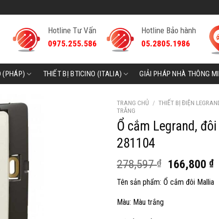
Hotline Tư Vấn
Hotline Bảo hành
0975.255.586
05.2805.1986
D (PHÁP)
THIẾT BỊ BTICINO (ITALIA)
GIẢI PHÁP NHÀ THÔNG M
TRANG CHỦ
/
THIẾT BỊ ĐIỆN LEGRAN
TRẮNG
Ổ cắm Legrand, đôi 
281104
Giá
G
278,597
₫
166,800
₫
gốc
h
Tên sản phẩm: Ổ cắm đôi Mallia
là:
t
278,597 ₫.
l
Màu: Màu trắng
1