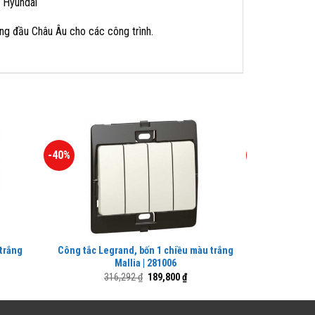
e Hyundai
ng đầu Châu Âu cho các công trình.
-40%
-40%
 trắng
Công tắc Legrand, bốn 1 chiều màu trắng
Công tắc Leg
Mallia | 281006
Giá
Giá
316,292
₫
189,800
₫
8
n
gốc
hiện
là:
tại
316,292 ₫.
là: