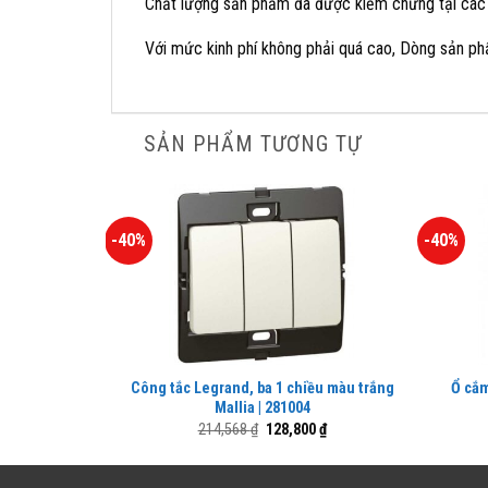
Chất lượng sản phẩm đã được kiểm chứng tại các 
Với mức kinh phí không phải quá cao, Dòng sản ph
SẢN PHẨM TƯƠNG TỰ
-40%
-40%
Công tắc Legrand, ba 1 chiều màu trắng
Ổ cắm
Mallia | 281004
Giá
Giá
214,568
₫
128,800
₫
gốc
hiện
là:
tại
214,568 ₫.
là: