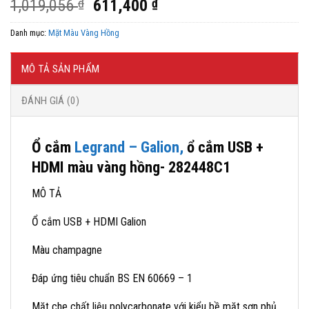
Giá
Giá
1,019,056
₫
611,400
₫
gốc
hiện
Danh mục:
Mặt Màu Vàng Hồng
là:
tại
1,019,056 ₫.
là:
611,400 ₫.
MÔ TẢ SẢN PHẨM
ĐÁNH GIÁ (0)
Ổ cắm
Legrand – Galion,
ổ cắm USB +
HDMI màu vàng hồng- 282448C1
MÔ TẢ
Ổ cắm USB + HDMI Galion
Màu champagne
Đáp ứng tiêu chuẩn BS EN 60669 – 1
Mặt che chất liệu polycarbonate với kiểu bề mặt sơn phủ