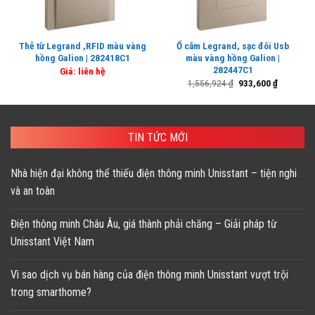
Thẻ từ Legrand ,RFID màu vàng
Ổ cắm Legrand, sạc đôi Usb
hồng Galion | 282418C1
màu vàng hồng Galion |
282447C1
Giá: liên hệ
Giá
Giá
1,556,924
₫
933,600
₫
gốc
hiện
là:
tại
1,556,924 ₫.
là:
933,600 ₫
TIN TỨC MỚI
Nhà hiện đại không thể thiếu điện thông minh Unisstant – tiện nghi
và an toàn
Điện thông minh Châu Âu, giá thành phải chăng – Giải pháp từ
Unisstant Việt Nam
Vì sao dịch vụ bán hàng của điện thông minh Unisstant vượt trội
trong smarthome?