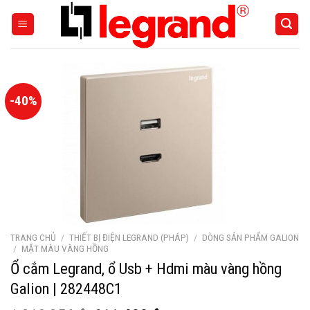
Skip
to
content
-40%
TRANG CHỦ
/
THIẾT BỊ ĐIỆN LEGRAND (PHÁP)
/
DÒNG SẢN PHẨM GALION
/
MẶT MÀU VÀNG HỒNG
Ổ cắm Legrand, ổ Usb + Hdmi màu vàng hồng
Galion | 282448C1