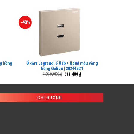
-40%
ng hồng
Ổ cắm Legrand, ổ Usb + Hdmi màu vàng
Công tắc 
hồng Galion | 282448C1
hồn
Giá
Giá
1,019,056
₫
611,400
₫
gốc
hiện
là:
tại
1,019,056 ₫.
là:
611,400 ₫.
CHỈ ĐƯỜNG