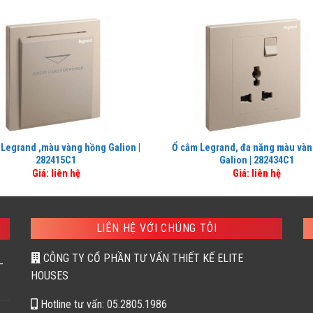
 Legrand ,màu vàng hồng Galion |
Ổ cắm Legrand, đa năng màu và
282415C1
Galion | 282434C1
Giá: liên hệ
Giá: liên hệ
LIÊN HỆ VỚI CHÚNG TÔI
CÔNG TY CỔ PHẦN TƯ VẤN THIẾT KẾ ELITE
–
HOUSES
Hotline tư vấn: 05.2805.1986