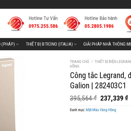
Hotline Tư Vấn
Hotline Bảo hành
0975.255.586
05.2805.1986
D (PHÁP)
THIẾT BỊ BTICINO (ITALIA)
GIẢI PHÁP NHÀ THÔNG M
TRANG CHỦ
/
THIẾT BỊ ĐIỆN LEGRAN
HỒNG
Công tắc Legrand, 
Galion | 282403C1
Giá
G
395,564
₫
237,339
₫
gốc
h
Danh mục:
Mặt Màu Vàng Hồng
là:
t
395,564 ₫.
l
2