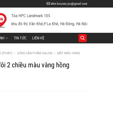
elite.houses.jsc@gmail.com
Tòa HPC Landmark 105
khu đô thị Văn Khê,P.La Khê, Hà Đông, Hà Nội
INH
TIN TỨC
LIÊN HỆ
D (PHÁP)
/
DÒNG SẢN PHẨM GALION
/
MẶT MÀU VÀNG
đôi 2 chiều màu vàng hồng
iá
iện
ại
à:
37,339 ₫.