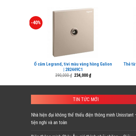
-40%
Ổ cắm Legrand, tivi màu vàng hồng Galion
Thẻ từ
| 282449C1
Giá
Giá
390,000
₫
234,000
₫
gốc
hiện
là:
tại
390,000 ₫.
là:
234,000 ₫.
TIN TỨC MỚI
Nhà hiện đại không thể thiếu điện thông minh Unisstant 
tiện nghi và an toàn