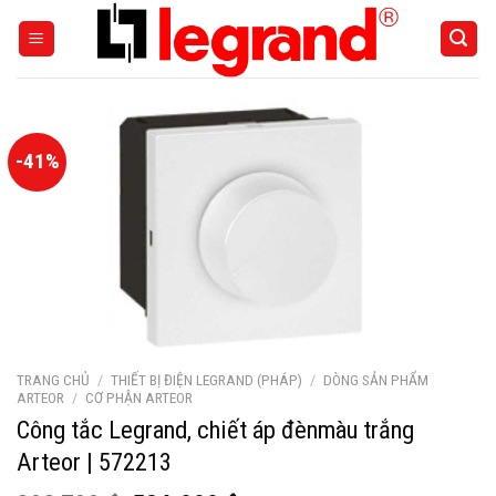
Skip
to
content
-41%
TRANG CHỦ
/
THIẾT BỊ ĐIỆN LEGRAND (PHÁP)
/
DÒNG SẢN PHẨM
ARTEOR
/
CƠ PHẬN ARTEOR
Công tắc Legrand, chiết áp đènmàu trắng
Arteor | 572213