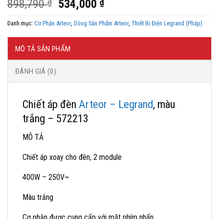
Giá
Giá
898,790
₫
534,000
₫
gốc
hiện
Danh mục:
Cơ Phận Arteor
,
Dòng Sản Phẩm Arteor
,
Thiết Bị Điện Legrand (Pháp)
là:
tại
898,790 ₫.
là:
534,000 ₫.
MÔ TẢ SẢN PHẨM
ĐÁNH GIÁ (0)
Chiết áp đèn
Arteor – Legrand
, màu
trắng – 572213
MÔ TẢ
Chiết áp xoay cho đèn, 2 module
400W – 250V~
Màu trắng
Cơ phận được cung cấp với mặt phím nhấn