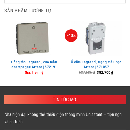
SẢN PHẨM TƯƠNG TỰ
-40%
Công tắc Legrand, 20A màu
Ổ cắm Legrand, mạng màu bạc
champagne Arteor | 572191
Arteor | 571057
Giá
Giá
Giá: liên hệ
637,686
₫
382,700
₫
gốc
hiện
là:
tại
637,686 ₫.
là:
382,700 ₫.
TIN TỨC MỚI
Nhà hiện đại không thể thiếu điện thông minh Unisstant – tiện nghi
và an toàn