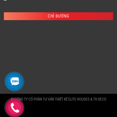
CHỈ ĐƯỜNG
© CÔNG TY CỔ PHẦN TƯ VẤN THIẾT KẾ ELITE HOUSES & TH DECO