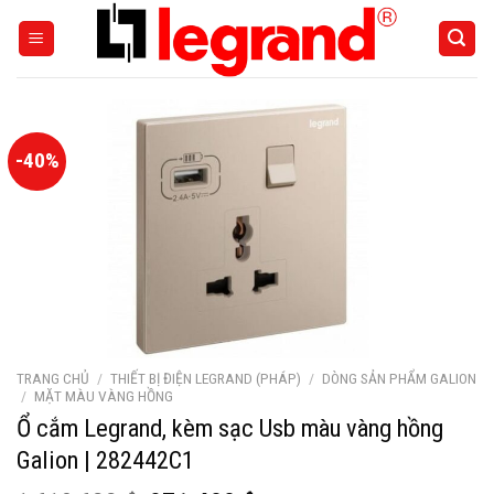
Skip
to
content
-40%
TRANG CHỦ
/
THIẾT BỊ ĐIỆN LEGRAND (PHÁP)
/
DÒNG SẢN PHẨM GALION
/
MẶT MÀU VÀNG HỒNG
Ổ cắm Legrand, kèm sạc Usb màu vàng hồng
Galion | 282442C1