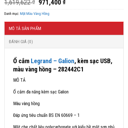
Giá
Giá
1,619,622
₫
971,400
₫
gốc
hiện
Danh mục:
Mặt Màu Vàng Hồng
là:
tại
1,619,622 ₫.
là:
971,400 ₫.
MÔ TẢ SẢN PHẨM
ĐÁNH GIÁ (0)
Ổ cắm
Legrand – Galion
, kèm sạc USB,
màu vàng hồng – 282442C1
MÔ TẢ
Ổ cắm đa năng kèm sạc Galion
Màu vàng hồng
Đáp ứng tiêu chuẩn BS EN 60669 – 1
Mặt che chất liệu polycarbonate với kiểu bề mặt sơn phủ