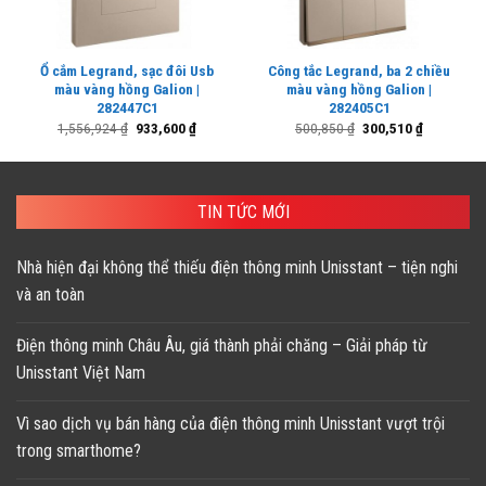
Ổ cắm Legrand, sạc đôi Usb
Công tắc Legrand, ba 2 chiều
màu vàng hồng Galion |
màu vàng hồng Galion |
282447C1
282405C1
Giá
Giá
Giá
Giá
1,556,924
₫
933,600
₫
500,850
₫
300,510
₫
gốc
hiện
gốc
hiện
là:
tại
là:
tại
1,556,924 ₫.
là:
500,850 ₫.
là:
933,600 ₫.
300,510 ₫.
TIN TỨC MỚI
Nhà hiện đại không thể thiếu điện thông minh Unisstant – tiện nghi
và an toàn
Điện thông minh Châu Âu, giá thành phải chăng – Giải pháp từ
Unisstant Việt Nam
Vì sao dịch vụ bán hàng của điện thông minh Unisstant vượt trội
trong smarthome?