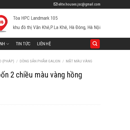
elite.houses.jsc@gmail.com
Tòa HPC Landmark 105
khu đô thị Văn Khê,P.La Khê, Hà Đông, Hà Nội
INH
TIN TỨC
LIÊN HỆ
D (PHÁP)
/
DÒNG SẢN PHẨM GALION
/
MẶT MÀU VÀNG
bốn 2 chiều màu vàng hồng