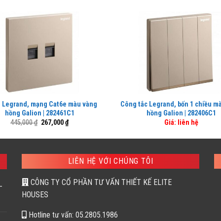
 Legrand, mạng Cat6e màu vàng
Công tắc Legrand, bốn 1 chiều m
hồng Galion | 282461C1
hồng Galion | 282406C1
Giá
Giá
445,000
₫
267,000
₫
Giá: liên hệ
gốc
hiện
là:
tại
445,000 ₫.
là:
267,000 ₫.
LIÊN HỆ VỚI CHÚNG TÔI
CÔNG TY CỔ PHẦN TƯ VẤN THIẾT KẾ ELITE
–
HOUSES
Hotline tư vấn: 05.2805.1986