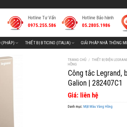
Hotline Tư Vấn
Hotline Bảo hành
0975.255.586
05.2805.1986
D (PHÁP)
THIẾT BỊ BTICINO (ITALIA)
GIẢI PHÁP NHÀ THÔNG M
TRANG CHỦ
/
THIẾT BỊ ĐIỆN LEGRAN
HỒNG
Công tắc Legrand, 
Galion | 282407C1
Giá: liên hệ
Danh mục:
Mặt Màu Vàng Hồng