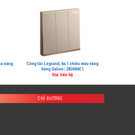
àu vàng
Công tắc Legrand, ba 1 chiều màu vàng
Ổ cắm Legran
hồng Galion | 282404C1
hồn
Giá: liên hệ
CHỈ ĐƯỜNG