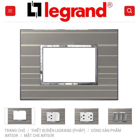
Skip
to
content
TRANG CHỦ
/
THIẾT BỊ ĐIỆN LEGRAND (PHÁP)
/
DÒNG SẢN PHẨM
ARTEOR
/
MẶT CHE ARTEOR