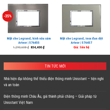
-35%
Mặt che Legrand, kính nâu xám
Mặt che Legrand, inox đan dệt
Arteor | 576455
Arteor | 576457
Giá
Giá
1,290,608
₫
834,400
₫
Giá: liên hệ
gốc
hiện
là:
tại
1,290,608 ₫.
là:
834,400 ₫.
TIN TỨC MỚI
Nhà hiện đại không thể thiếu điện thông minh Unisstant – tiện nghi
và an toàn
Điện thông minh Châu Âu, giá thành phải chăng – Giải pháp từ
Unisstant Việt Nam