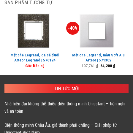
SẢN PHẨM TƯƠNG TỰ
-40%
Mặt che Legrand, da cá đuối
Mặt che Legrand, màu Soft Alu
Arteor Legrand | 576124
Arteor | 571302
Giá
Giá
Giá: liên hệ
107,761
₫
64,200
₫
gốc
hiện
là:
tại
107,761 ₫.
là:
64,200 ₫.
TIN TỨC MỚI
Nhà hiện đại không thể thiếu điện thông minh Unisstant – tiện nghi
và an toàn
Điện thông minh Châu Âu, giá thành phải chăng – Giải pháp từ
Unisstant Việt Nam