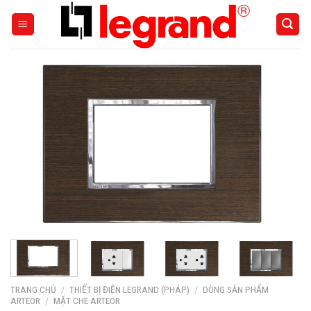
Skip
to
content
TRANG CHỦ
/
THIẾT BỊ ĐIỆN LEGRAND (PHÁP)
/
DÒNG SẢN PHẨM
ARTEOR
/
MẶT CHE ARTEOR