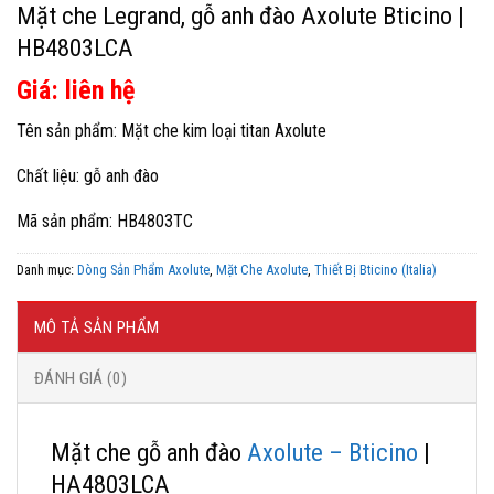
Mặt che Legrand, gỗ anh đào Axolute Bticino |
HB4803LCA
Giá: liên hệ
Tên sản phẩm: Mặt che kim loại titan Axolute
Chất liệu: gỗ anh đào
Mã sản phẩm: HB4803TC
Danh mục:
Dòng Sản Phẩm Axolute
,
Mặt Che Axolute
,
Thiết Bị Bticino (Italia)
MÔ TẢ SẢN PHẨM
ĐÁNH GIÁ (0)
Mặt che gỗ anh đào
Axolute – Bticino
|
HA4803LCA