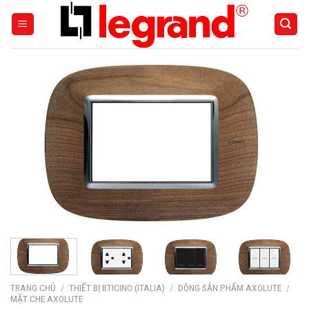
Skip
to
content
TRANG CHỦ
/
THIẾT BỊ BTICINO (ITALIA)
/
DÒNG SẢN PHẨM AXOLUTE
/
MẶT CHE AXOLUTE