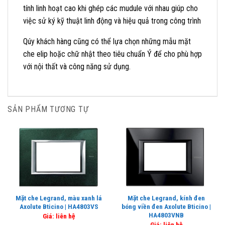
tính linh hoạt cao khi ghép các mudule với nhau giúp cho
việc sử ký kỹ thuật linh động và hiệu quả trong công trình
Qúy khách hàng cũng có thể lựa chọn những mẫu mặt
che elip hoặc chữ nhật theo tiêu chuẩn Ý để cho phù hợp
với nội thất và công năng sử dụng.
SẢN PHẨM TƯƠNG TỰ
Mặt che Legrand, màu xanh lá
Mặt che Legrand, kính đen
Axolute Bticino | HA4803VS
bóng viền đen Axolute Bticino |
HA4803VNB
Giá: liên hệ
Giá: liên hệ