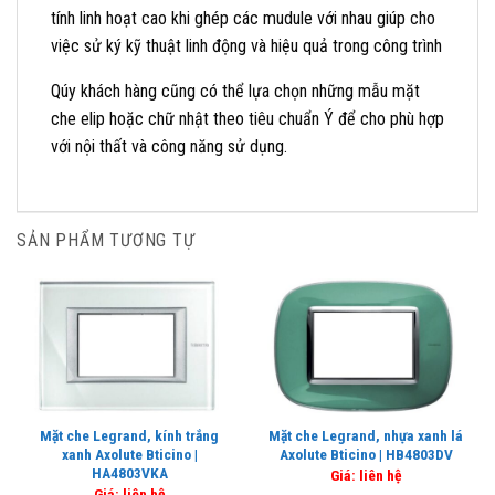
tính linh hoạt cao khi ghép các mudule với nhau giúp cho
việc sử ký kỹ thuật linh động và hiệu quả trong công trình
Qúy khách hàng cũng có thể lựa chọn những mẫu mặt
che elip hoặc chữ nhật theo tiêu chuẩn Ý để cho phù hợp
với nội thất và công năng sử dụng.
SẢN PHẨM TƯƠNG TỰ
Mặt che Legrand, kính trắng
Mặt che Legrand, nhựa xanh lá
xanh Axolute Bticino |
Axolute Bticino | HB4803DV
HA4803VKA
Giá: liên hệ
Giá: liên hệ