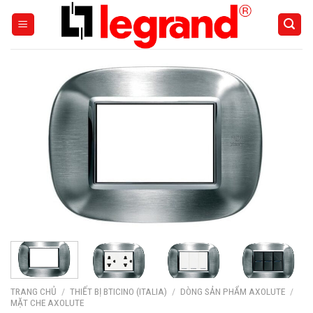
Skip
to
content
TRANG CHỦ
/
THIẾT BỊ BTICINO (ITALIA)
/
DÒNG SẢN PHẨM AXOLUTE
/
MẶT CHE AXOLUTE