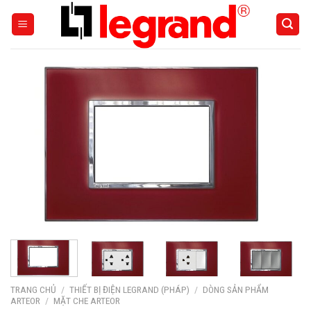
Skip
to
content
TRANG CHỦ
/
THIẾT BỊ ĐIỆN LEGRAND (PHÁP)
/
DÒNG SẢN PHẨM
ARTEOR
/
MẶT CHE ARTEOR