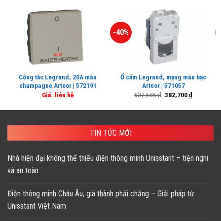
-40%
Công tắc Legrand, 20A màu
Ổ cắm Legrand, mạng màu bạc
champagne Arteor | 572191
Arteor | 571057
Giá
Giá
Giá: liên hệ
637,686
₫
382,700
₫
gốc
hiện
là:
tại
637,686 ₫.
là:
382,700 ₫.
TIN TỨC MỚI
Nhà hiện đại không thể thiếu điện thông minh Unisstant – tiện nghi
và an toàn
Điện thông minh Châu Âu, giá thành phải chăng – Giải pháp từ
Unisstant Việt Nam