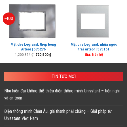
-40%
Mặt che Legrand, thép bóng
Mặt che Legrand, nhựa ngọc
Arteor | 575276
trai Arteor | 575161
Giá
Giá
1,200,854
₫
720,500
₫
Giá: liên hệ
gốc
hiện
là:
tại
1,200,854 ₫.
là:
720,500 ₫.
TIN TỨC MỚI
Nhà hiện đại không thể thiếu điện thông minh Unisstant – tiện nghi
và an toàn
Điện thông minh Châu Âu, giá thành phải chăng – Giải pháp từ
Unisstant Việt Nam