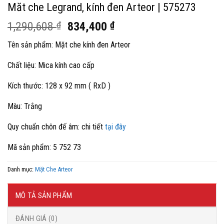
Măt che Legrand, kính đen Arteor | 575273
Giá
Giá
1,290,608
₫
834,400
₫
gốc
hiện
Tên sản phẩm: Mặt che kính đen Arteor
là:
tại
1,290,608 ₫.
là:
Chất liệu: Mica kính cao cấp
834,400 ₫.
Kích thước: 128 x 92 mm ( RxD )
Màu: Trắng
Quy chuẩn chôn đế âm: chi tiết
tại đây
Mã sản phẩm: 5 752 73
Danh mục:
Mặt Che Arteor
MÔ TẢ SẢN PHẨM
ĐÁNH GIÁ (0)