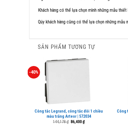
Khách hàng có thể lựa chọn mình những mẫu thiết 
Qúy khách hàng cũng có thể lựa chọn những mẫu mặ
SẢN PHẨM TƯƠNG TỰ
-40%
Công tắc Legrand, công tắc đôi 1 chiều
Công t
màu trắng Arteor | 572034
Giá
Giá
144,178
₫
86,400
₫
gốc
hiện