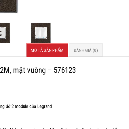
MÔ TẢ SẢN PHẨM
ĐÁNH GIÁ (0)
2M, mặt vuông – 576123
ung đỡ 2 module của Legrand