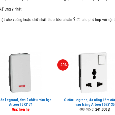
kế ưng ý nhất.
t che vuông hoặc chữ nhật theo tiêu chuẩn Ý để cho phù hợp với nội th
-40%
ắc Legrand, đơn 2 chiều màu bạc
Ổ cắm Legrand, đa năng kèm côn
Arteor | 572174
màu trắng Arteor | 572135
Giá
Giá
Giá: liên hệ
400,405
₫
241,000
₫
gốc
hiệ