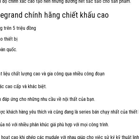
ới độ chính xác cao tạo nên những đường nét sắc sảo cho sản phẩm.
 legrand chính hãng chiết khấu cao
g trên 5 triệu đồng
 thiết bị
oàn quốc.
t liệu chất lượng cao và gia công qua nhiều công đoạn
c cao cấp và khác biệt.
ch đáp ứng cho những nhu cầu về nội thất của bạn.
 khách hàng yêu thích và cũng đang là series bán chạy nhất của thiết 
ủa nó với nhiều phân khúc giá phù hợp với mọi công trình.
h hoạt cao khi ghép các mudule với nhau giúp cho việc sử ký kỹ thuật linh