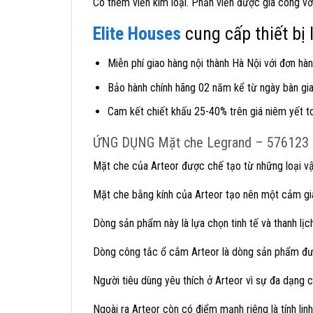
Có thêm viền kim loại. Phần viền được gia công v
Elite Houses
cung cấp thiết bị
Miễn phí giao hàng nội thành Hà Nội với đơn hàn
Bảo hành chính hãng 02 năm kể từ ngày bàn giao
Cam kết chiết khấu 25-40% trên giá niêm yết t
ỨNG DỤNG Mặt che Legrand – 576123
Mặt che của Arteor được chế tạo từ những loại vậ
Mặt che bằng kính của Arteor tạo nên một cảm giá
Dòng sản phẩm này là lựa chọn tinh tế và thanh lị
Dòng công tắc ổ cắm Arteor là dòng sản phẩm được
Người tiêu dùng yêu thích ở Arteor vì sự đa dạng c
Ngoài ra Arteor còn có điểm mạnh riêng là tính lin