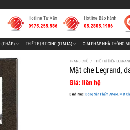
Hotline Tư Vấn
Hotline Bảo hành
0975.255.586
05.2805.1986
D (PHÁP)
THIẾT BỊ BTICINO (ITALIA)
GIẢI PHÁP NHÀ THÔNG M
TRANG CHỦ
/
THIẾT BỊ ĐIỆN LEGRAN
Mặt che Legrand, d
Giá: liên hệ
Danh mục:
Dòng Sản Phẩm Arteor
,
Mặt Ch