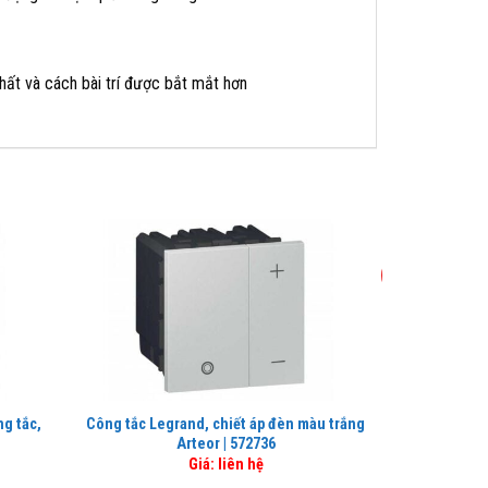
ất và cách bài trí được bắt mắt hơn
-38%
g tắc,
Công tắc Legrand, chiết áp đèn màu trắng
Ổ cắm Legra
Arteor | 572736
Giá: liên hệ
2
n