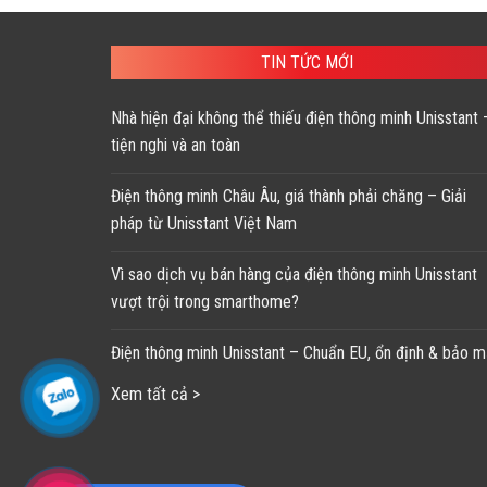
là:
tại
144,178 ₫.
là:
86,400 ₫.
TIN TỨC MỚI
Nhà hiện đại không thể thiếu điện thông minh Unisstant 
tiện nghi và an toàn
Điện thông minh Châu Âu, giá thành phải chăng – Giải
pháp từ Unisstant Việt Nam
Vì sao dịch vụ bán hàng của điện thông minh Unisstant
vượt trội trong smarthome?
Điện thông minh Unisstant – Chuẩn EU, ổn định & bảo m
Xem tất cả >