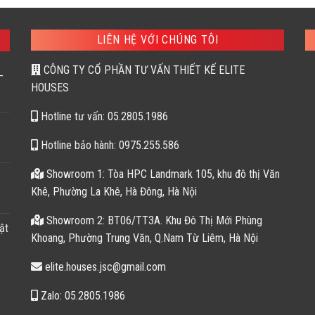
là:
tại
400,405 ₫.
là:
241
LIÊN HỆ VỚI CHÚNG TÔI
CÔNG TY CỔ PHẦN TƯ VẤN THIẾT KẾ ELITE
–
HOUSES
Hotline tư vấn: 05.2805.1986
Hotline bảo hành: 0975.255.586
Showroom 1: Tòa HPC Landmark 105, khu đô thị Văn
Khê, Phường La Khê, Hà Đông, Hà Nội
Showroom 2: BT06/TT3A. Khu Đô Thị Mới Phùng
ật
Khoang, Phường Trung Văn, Q.Nam Từ Liêm, Hà Nội
elite.houses.jsc@gmail.com
Zalo: 05.2805.1986