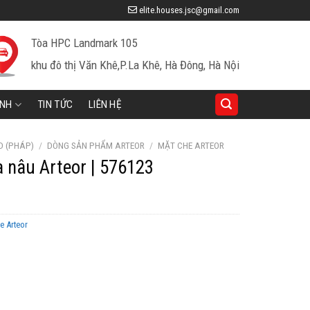
elite.houses.jsc@gmail.com
Tòa HPC Landmark 105
khu đô thị Văn Khê,P.La Khê, Hà Đông, Hà Nội
INH
TIN TỨC
LIÊN HỆ
D (PHÁP)
/
DÒNG SẢN PHẨM ARTEOR
/
MẶT CHE ARTEOR
a nâu Arteor | 576123
e Arteor