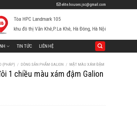
elite.houses.jsc@gmail.com
Tòa HPC Landmark 105
khu đô thị Văn Khê,P.La Khê, Hà Đông, Hà Nội
INH
TIN TỨC
LIÊN HỆ
D (PHÁP)
/
DÒNG SẢN PHẨM GALION
/
MẶT MÀU XÁM ĐẬM
đôi 1 chiều màu xám đậm Galion
iá
iện
ại
à:
93,189 ₫.