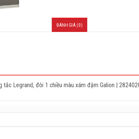
ĐÁNH GIÁ (0)
ng tắc Legrand, đôi 1 chiều màu xám đậm Galion | 28240