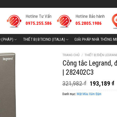
Hotline Tư Vấn
Hotline Bảo hành
0975.255.586
05.2805.1986
D (PHÁP)
THIẾT BỊ BTICINO (ITALIA)
GIẢI PHÁP NHÀ THÔNG M
TRANG CHỦ
/
THIẾT BỊ ĐIỆN LEGRAN
Công tắc Legrand, 
| 282402C3
Giá
G
321,982
₫
193,189
₫
gốc
h
Danh mục:
Mặt Màu Xám Đậm
là:
t
321,982 ₫.
l
1