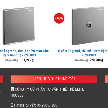
-40%
ắc Legrand, đơn 1 chiều màu xám
Ổ cắm Legrand, tivi màu xám đậm 
đậm Galion | 282400C3
282449C3
Giá
Giá
Giá
Giá
218,748
₫
131,249
₫
367,000
₫
220,200
₫
gốc
hiện
gốc
hiệ
là:
tại
là:
tại
218,748 ₫.
là:
367,000 ₫.
là:
131,249 ₫.
220
LIÊN HỆ VỚI CHÚNG TÔI
CÔNG TY CỔ PHẦN TƯ VẤN THIẾT KẾ ELITE
–
HOUSES
Hotline tư vấn: 05.2805.1986