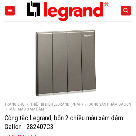
Skip
to
content
TRANG CHỦ
/
THIẾT BỊ ĐIỆN LEGRAND (PHÁP)
/
DÒNG SẢN PHẨM GALION
/
MẶT MÀU XÁM ĐẬM
Công tắc Legrand, bốn 2 chiều màu xám đậm
Galion | 282407C3