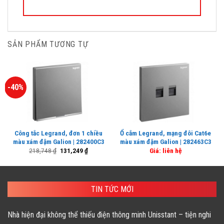
SẢN PHẨM TƯƠNG TỰ
-40%
Công tắc Legrand, đơn 1 chiều
Ổ cắm Legrand, mạng đôi Cat6e
màu xám đậm Galion | 282400C3
màu xám đậm Galion | 282463C3
Giá
Giá
218,748
₫
131,249
₫
Giá: liên hệ
gốc
hiện
là:
tại
218,748 ₫.
là:
131,249 ₫.
TIN TỨC MỚI
Nhà hiện đại không thể thiếu điện thông minh Unisstant – tiện nghi