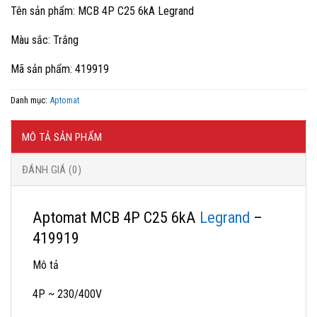
gốc
hiện
Tên sản phẩm: MCB 4P C25 6kA Legrand
là:
tại
795,281 ₫.
là:
Màu sắc: Trắng
477,000 ₫.
Mã sản phẩm: 419919
Danh mục:
Aptomat
MÔ TẢ SẢN PHẨM
ĐÁNH GIÁ (0)
Aptomat MCB 4P C25 6kA
Legrand
–
419919
Mô tả
4P ~ 230/400V