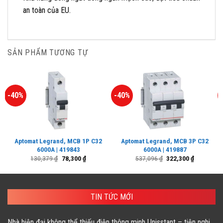
an toàn của EU.
SẢN PHẨM TƯƠNG TỰ
-40%
-40%
Aptomat Legrand, MCB 1P C32
Aptomat Legrand, MCB 3P C32
6000A | 419843
6000A | 419887
Giá
Giá
Giá
Giá
130,379
₫
78,300
₫
537,096
₫
322,300
₫
gốc
hiện
gốc
hiện
là:
tại
là:
tại
130,379 ₫.
là:
537,096 ₫.
là:
78,300 ₫.
322,300 ₫.
TIN TỨC MỚI
Nhà hiện đại không thể thiếu điện thông minh Unisstant – tiện nghi