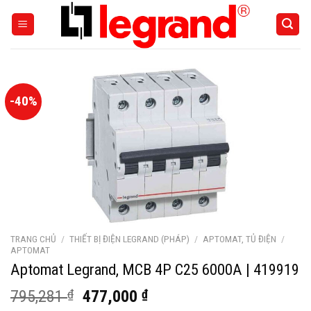
Skip
to
content
-40%
TRANG CHỦ
/
THIẾT BỊ ĐIỆN LEGRAND (PHÁP)
/
APTOMAT, TỦ ĐIỆN
/
APTOMAT
Aptomat Legrand, MCB 4P C25 6000A | 419919
Giá
Giá
795,281
₫
477,000
₫