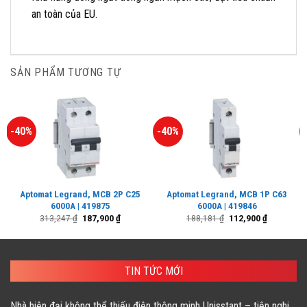
an toàn của EU.
SẢN PHẨM TƯƠNG TỰ
-40%
-40%
Aptomat Legrand, MCB 2P C25
Aptomat Legrand, MCB 1P C63
6000A | 419875
6000A | 419846
Giá
Giá
Giá
Giá
313,247
₫
187,900
₫
188,181
₫
112,900
₫
gốc
hiện
gốc
hiện
là:
tại
là:
tại
313,247 ₫.
là:
188,181 ₫.
là:
187,900 ₫.
112,900 ₫.
TIN TỨC MỚI
Nhà hiện đại không thể thiếu điện thông minh Unisstant – tiện nghi