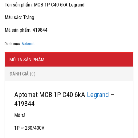
gốc
hiện
Tên sản phẩm: MCB 1P C40 6kA Legrand
là:
tại
138,789 ₫.
là:
Màu sắc: Trắng
83,300 ₫.
Mã sản phẩm: 419844
Danh mục:
Aptomat
MÔ TẢ SẢN PHẨM
ĐÁNH GIÁ (0)
Aptomat MCB 1P C40 6kA
Legrand
–
419844
Mô tả
1P ~ 230/400V