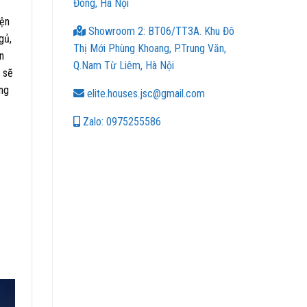
Đông, Hà Nội
iện
Showroom 2: BT06/TT3A. Khu Đô
gủ,
Thị Mới Phùng Khoang, P.Trung Văn,
n
Q.Nam Từ Liêm, Hà Nội
 sẽ
ng
elite.houses.jsc@gmail.com
Zalo: 0975255586