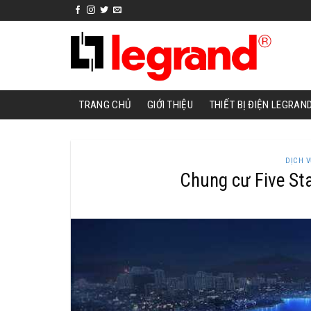
Skip
to
content
TRANG CHỦ
GIỚI THIỆU
THIẾT BỊ ĐIỆN LEGRAN
DỊCH 
Chung cư Five Sta