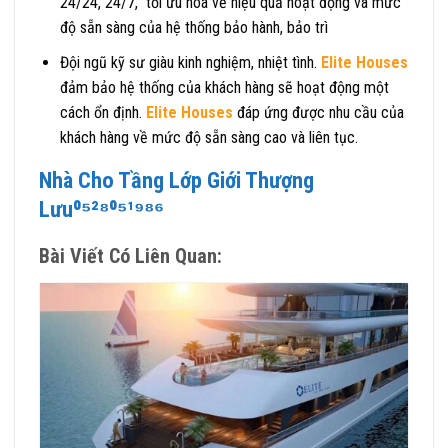
24/24, 24/7, tối ưu hoá về hiệu quả hoạt động và mức
độ sẵn sàng của hệ thống bảo hành, bảo trì
Đội ngũ kỹ sư giàu kinh nghiệm, nhiệt tình.
Elite Houses
đảm bảo hệ thống của khách hàng sẽ hoạt động một
cách ổn định.
Elite Houses
đáp ứng được nhu cầu của
khách hàng về mức độ sẵn sàng cao và liên tục.
Nhà Cho Tầng Lớp Giới Thượng
Lưu⁰⁵²⁸⁰⁵¹⁹⁸⁶
Bài Viết Có Liên Quan: